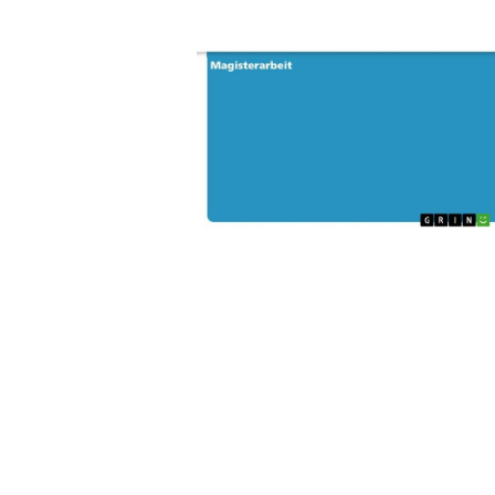
Wochenkalender
Romane &
Biografien
Fantasy
Kinder- und Jugendbücher
Krimis & Thriller
Ratgeber
Romane & Erzählungen