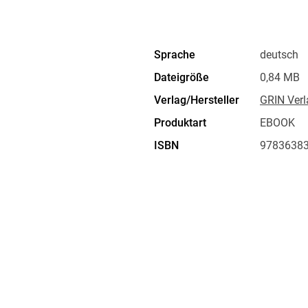
besten Fall (heavy rotation) die Beliebt- und 
Verkaufszahlen.
Sprache
deutsch
Jede Liedermacherin mit Gitarre, jede Boy- od
Dateigröße
0,84 MB
Alternative-Rocker braucht heute ein passende
Verlag/Hersteller
GRIN Verl
Musikkanal und in den Köpfen der Zielgruppe
machen, dann muss man sich an diese einfache 
Produktart
EBOOK
entstehen Jahr für Jahr tausende Videos für 
ISBN
9783638
Kritiker eine Vereinheitlichung beklagen? Di
auf den Bildschirmen zu sehen, die allerweni
auch nach Monaten oder Jahren noch ausgestra
der Tatsache, dass Videos selten länger als v
Musikerin, eines Musikers oder einer Band so 
dadurch angesprochen fühlen und bestenfall
Zeitfenster beschränkt Art und Tiefe der Darst