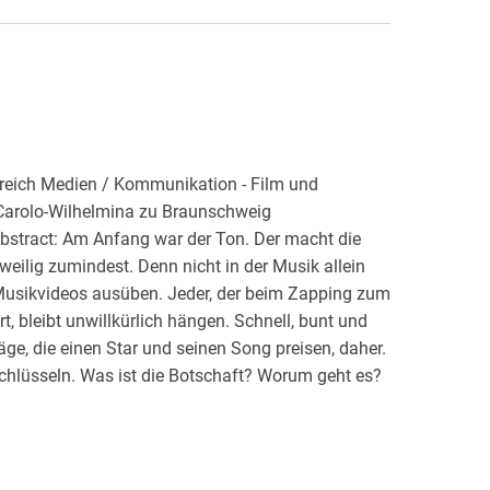
reich Medien / Kommunikation - Film und
t Carolo-Wilhelmina zu Braunschweig
bstract: Am Anfang war der Ton. Der macht die
weilig zumindest. Denn nicht in der Musik allein
e Musikvideos ausüben. Jeder, der beim Zapping zum
, bleibt unwillkürlich hängen. Schnell, bunt und
ge, die einen Star und seinen Song preisen, daher.
hlüsseln. Was ist die Botschaft? Worum geht es?
fe meine Platte! Kaufe meine Platte!" hört man sie
rnchen und ihre Macher ist Musik nicht nur Spaß,
werb. Musikvideos sind ebenso essentiell wie
sichern die Verbreitung des Produktes, erhöhen im