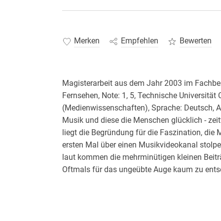
Merken
Empfehlen
Bewerten
Magisterarbeit aus dem Jahr 2003 im Fachbe
Fernsehen, Note: 1, 5, Technische Universitä
(Medienwissenschaften), Sprache: Deutsch, A
Musik und diese die Menschen glücklich - zeit
liegt die Begründung für die Faszination, di
ersten Mal über einen Musikvideokanal stolpert
laut kommen die mehrminütigen kleinen Beiträ
Oftmals für das ungeübte Auge kaum zu entsc
Was will mir der Künstler damit sagen? - "Kau
zwischen den Bildern flüstern. Für Stars, Ste
Erfüllung und Ruhm, sondern vor allem Broter
Konzerttouren und Fernsehshowauftritte. Sie 