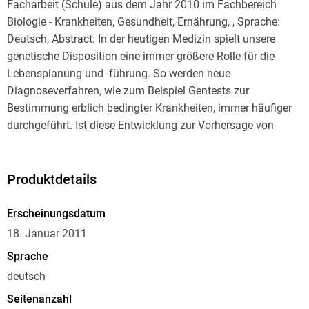
Facharbeit (Schule) aus dem Jahr 2010 im Fachbereich
Biologie - Krankheiten, Gesundheit, Ernährung, , Sprache:
Deutsch, Abstract: In der heutigen Medizin spielt unsere
genetische Disposition eine immer größere Rolle für die
Lebensplanung und -führung. So werden neue
Diagnoseverfahren, wie zum Beispiel Gentests zur
Bestimmung erblich bedingter Krankheiten, immer häufiger
durchgeführt. Ist diese Entwicklung zur Vorhersage von
Krankheiten ein Fluch oder ein Segen?
Mit diesem Thema befasse ich mich in dieser Facharbeit
Produktdetails
anhand des Beispiels Chorea Huntington, die gegenwärtig
eine der häufigsten neurologischen Erbkrankheiten ist. Dabei
Erscheinungsdatum
handelt es sich um eine schwerwiegende, nicht heilbare und
18. Januar 2011
tödlich verlaufende Zerstörung des zentralen
Sprache
Nervensystems. Meine Motivation zur Untersuchung dieses
deutsch
Themas entstand aus dem Wunsch heraus, nach dem Abitur
Humanmedizin studieren zu wollen.
Seitenanzahl