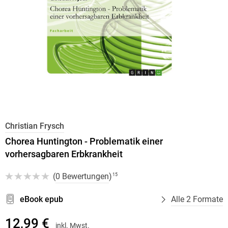
Christian Frysch
Chorea Huntington - Problematik einer
vorhersagbaren Erbkrankheit
(
0 Bewertungen
)
15
eBook epub
Alle 2 Formate
12,99 €
inkl. Mwst.