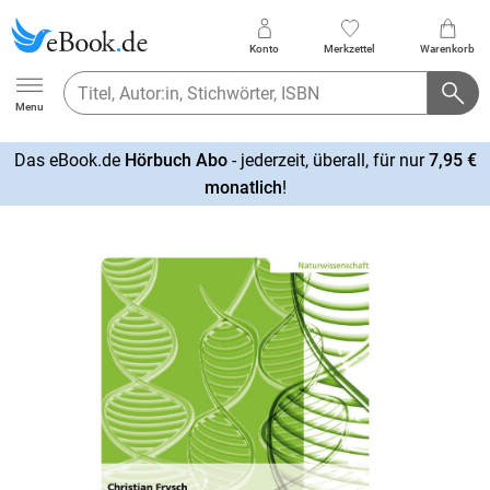
Konto
Merkzettel
Warenkorb
Ebook.de
Menu
Das eBook.de
Hörbuch Abo
- jederzeit, überall, für nur
7,95 €
mehr
monatlich
!
erfahren