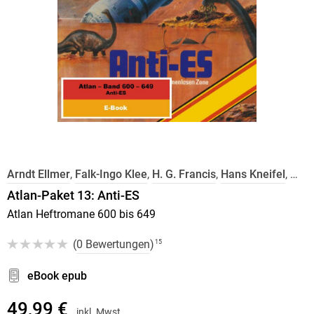
Arndt Ellmer
,
Falk-Ingo Klee
,
H. G. Francis
,
Hans Kneifel
,
Atlan-Paket 13: Anti-ES
Atlan Heftromane 600 bis 649
(
0 Bewertungen
)
15
eBook epub
49,99 €
inkl. Mwst.