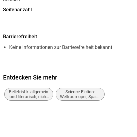
Seitenanzahl
3200
Dateigröße
Barrierefreiheit
23,39 MB
Keine Informationen zur Barrierefreiheit bekannt
Reihe
Atlan - Classics, 13
Autor/Autorin
Arndt Ellmer, Falk-Ingo Klee, H. G. Francis, Hans Kneifel,
Entdecken Sie mehr
Horst Hoffmann
Belletristik: allgemein
Science-Fiction:
Herausgegeben von
und literarisch, nicht
Weltraumoper, Space
nach Genre
Opera
Perry Rhodan Redaktion
Verlag/Hersteller
Perry Rhodan digital
Originalsprache