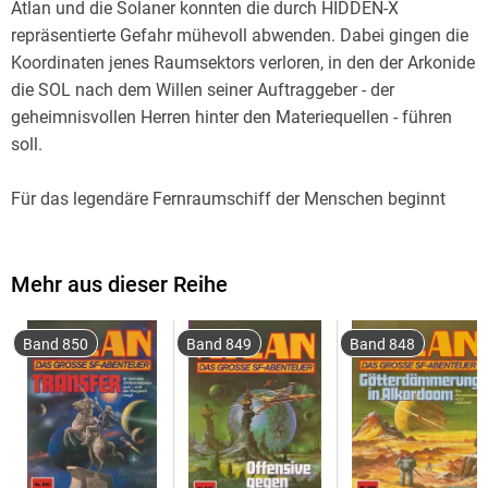
Atlan und die Solaner konnten die durch HIDDEN-X
repräsentierte Gefahr mühevoll abwenden. Dabei gingen die
Koordinaten jenes Raumsektors verloren, in den der Arkonide
die SOL nach dem Willen seiner Auftraggeber - der
geheimnisvollen Herren hinter den Materiequellen - führen
Für das legendäre Fernraumschiff der Menschen beginnt
eine unglaubliche Reise an die entferntesten Orte des
Universums - und eine gnadenlose Jagd nach den verlorenen
Positionsdaten. Erneut bekommt es Atlan mit einem Feind
Mehr aus dieser Reihe
Band 850
Band 849
Band 848
Bei dem Gegner, der im Hintergrund die Fäden spinnt,
handelt es sich um keinen Geringeren als Anti-ES, jene
negative Superintelligenz, die die Menschheit schon einmal