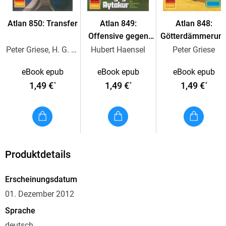
an den Rand des Verderbens brachte . . .
Atlan 850: Transfer
Atlan 849:
Atlan 848:
Offensive gegen
Götterdämmerun
Aytakur
in Alkordoom
Peter Griese, H. G. Ewers
Hubert Haensel
Peter Griese
eBook epub
eBook epub
eBook epub
1,49 €
1,49 €
1,49 €
*
*
*
Produktdetails
Erscheinungsdatum
01. Dezember 2012
Sprache
deutsch