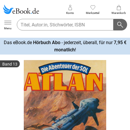
Konto
Merkzettel
Warenkorb
Ebook.de
Menu
Das eBook.de
Hörbuch Abo
- jederzeit, überall, für nur
7,95 €
mehr
monatlich
!
erfahren
Band 13