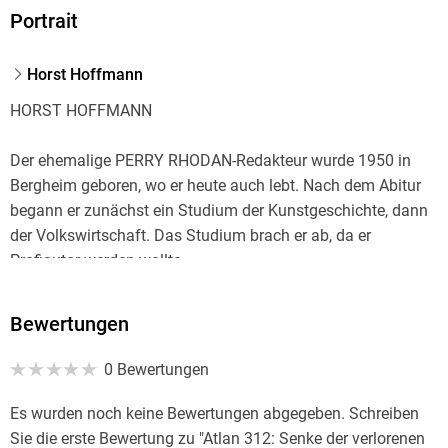
Portrait
Horst Hoffmann
HORST HOFFMANN
Der ehemalige PERRY RHODAN-Redakteur wurde 1950 in
Bergheim geboren, wo er heute auch lebt. Nach dem Abitur
begann er zunächst ein Studium der Kunstgeschichte, dann
der Volkswirtschaft. Das Studium brach er ab, da er
Profiautor werden wollte.
Seine erste Begegnung mit der SF hatte Horst Hoffmann mit
Bewertungen
Comics "Nick der Weltraumfahrer" und im Kino. Er schloß
sich SF-interessierten Leuten an, die eine eigene Zeitschrift
0 Bewertungen
publizierten. Dort veröffentlichte Hoffmann mehrere
Kurzgeschichten, die jedoch im Gegensatz zu seinen
Es wurden noch keine Bewertungen abgegeben. Schreiben
Zeichnungen und Grafiken nicht so gut bei den Lesern
Sie die erste Bewertung zu "Atlan 312: Senke der verlorenen