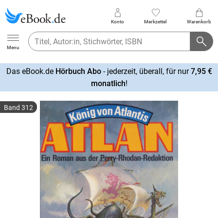
Konto
Merkzettel
Warenkorb
Ebook.de
Menu
Das eBook.de
Hörbuch Abo
- jederzeit, überall, für nur
7,95 €
mehr
monatlich
!
erfahren
Band 312