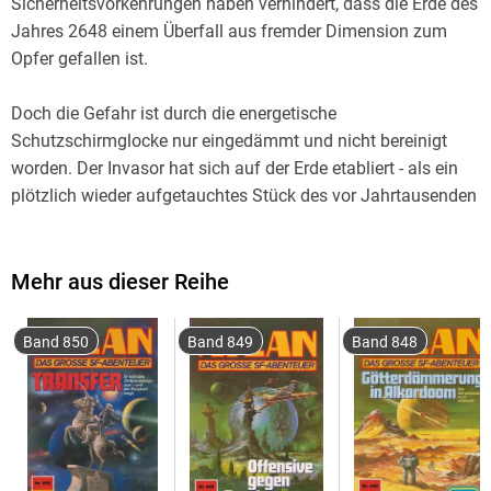
Sicherheitsvorkehrungen haben verhindert, dass die Erde des
Jahres 2648 einem Überfall aus fremder Dimension zum
Doch die Gefahr ist durch die energetische
Schutzschirmglocke nur eingedämmt und nicht bereinigt
worden. Der Invasor hat sich auf der Erde etabliert - als ein
plötzlich wieder aufgetauchtes Stück des vor Jahrtausenden
Atlan, Lordadmiral der USO, und Razamon, der Berserker - er
Mehr aus dieser Reihe
wurde beim letzten Auftauchen von Atlantis oder Pthor auf
die Erde verbannt und durch einen "Zeitklumpen" relativ
Band 850
Band 849
Band 848
unsterblich gemacht - sind die einzigen, die den
"Wölbmantel" unbeschadet durchdringen können, mit dem
sich die geheimnisvollen Leiter der Invasion ihrerseits vor