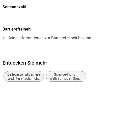
Seitenanzahl
64
Dateigröße
Barrierefreiheit
0,99 MB
Keine Informationen zur Barrierefreiheit bekannt
Reihe
Atlan - Classics, 312
Autor/Autorin
Horst Hoffmann
Entdecken Sie mehr
Herausgegeben von
Belletristik: allgemein
Science-Fiction:
Perry Rhodan Redaktion
und literarisch, nicht
Weltraumoper, Space
nach Genre
Opera
Verlag/Hersteller
Perry Rhodan digital
Originalsprache
deutsch