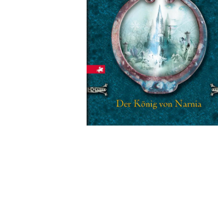
Wochenkalender
Romane &
Biografien
Fantasy
Kinder- und Jugendbücher
Krimis & Thriller
Ratgeber
Romane & Erzählungen