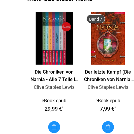
Band 7
Die Chroniken von
Der letzte Kampf (Die
Narnia - Alle 7 Teile in
Chroniken von Narnia,
einem E-Book (Bundle)
Bd. 7)
Clive Staples Lewis
Clive Staples Lewis
eBook epub
eBook epub
29,99 €
7,99 €
*
*