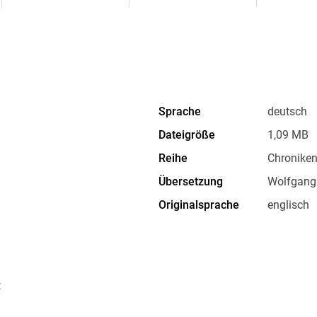
Sprache
deutsch
Dateigröße
1,09 MB
Reihe
Chroniken
Übersetzung
Wolfgang 
Originalsprache
englisch
Family Sharing
Ja
Dateiformat
EPUB
t