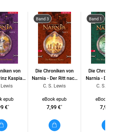
Band 3
Band 1
oniken von
Die Chroniken von
Die Chroniken von
rinz Kaspian
Narnia - Der Ritt nach
Narnia - Das Wunder
ia (Bd. 4)
Narnia (Bd. 3)
von Narnia (Bd. 1)
. Lewis
C. S. Lewis
C. S. Lewis
k epub
eBook epub
eBook epub
99 €
7,99 €
7,99 €
*
*
*