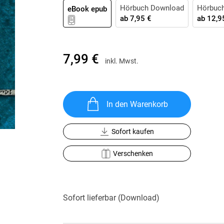
Krimis & Thriller
Hörbuch Download
Hörbuc
 Erzählungen
eBook epub
ab
7,95 €
ab
12,9
Ratgeber
Romane & Erzählungen
7,99 €
inkl. Mwst.
In den Warenkorb
Sofort kaufen
Verschenken
Sofort lieferbar (Download)