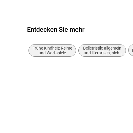
Entdecken Sie mehr
Frühe Kindheit: Reime
Belletristik: allgemein
und Wortspiele
und literarisch, nicht
nach Genre