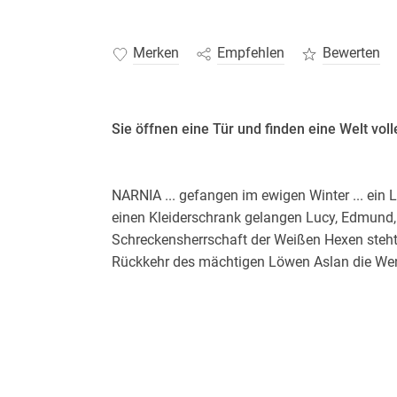
Merken
Empfehlen
Bewerten
Sie öffnen eine Tür und finden eine Welt vol
NARNIA ... gefangen im ewigen Winter ... ein 
einen Kleiderschrank gelangen Lucy, Edmund, 
Schreckensherrschaft der Weißen Hexen steht. 
Rückkehr des mächtigen Löwen Aslan die Wen
Die Chroniken von Narnia:
Das Wunder von Narnia (Band 1)