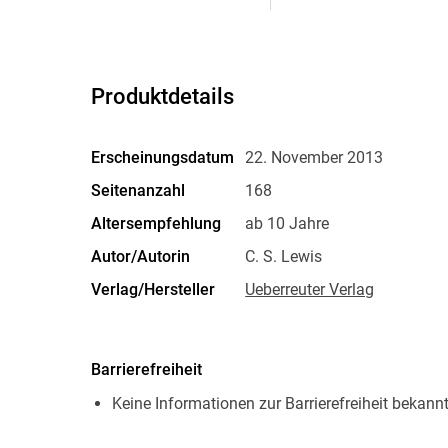
Produktdetails
Erscheinungsdatum
22. November 2013
Seitenanzahl
168
Altersempfehlung
ab 10 Jahre
Autor/Autorin
C. S. Lewis
Verlag/Hersteller
Ueberreuter Verlag
Kopierschutz
mit Wasserzeichen versehen
Produktart
EBOOK
Barrierefreiheit
ISBN
9783764190248
Keine Informationen zur Barrierefreiheit bekann