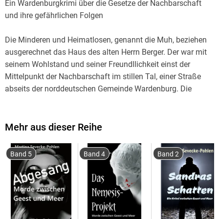
Ein Wardenburgkrimi über die Gesetze der Nachbarschaft
und ihre gefährlichen Folgen
Die Minderen und Heimatlosen, genannt die Muh, beziehen
ausgerechnet das Haus des alten Herrn Berger. Der war mit
seinem Wohlstand und seiner Freundllichkeit einst der
Mittelpunkt der Nachbarschaft im stillen Tal, einer Straße
abseits der norddeutschen Gemeinde Wardenburg. Die
Neuen sind alles anderen als freundlich und aufgeschlossen.
Niemand im stillen Tal hat ein gutes Wort für sie, erst recht
nicht, als der Vater der Familie ermordet wird.
Mehr aus dieser Reihe
Die siebzehnjährige Christa beobachtet von ihrem Fenster
Band 5
Band 4
Band 2
aus, wie sich die Muh vor der Nachbarschaft
verbarrikadieren, als wäre ihr Haus eine Festung. Sie riecht
förmlich die Angst dieser Leute. Doch wovor fürchten sie
sich? Hat ihre Angst etwa mit den alten Geschichten um das
Haus zu tun, die Christas Oma so gerne erzählt?