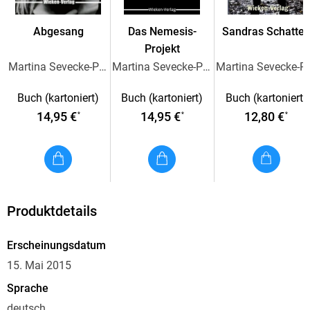
Dann werden eine junge Muh und Christas jüngere
Abgesang
Das Nemesis-
Sandras Schatte
Schwester entführt. Christa zweifelt am Willen der Polizei,
Projekt
die Mädchen zu finden. Gemeinsam mit Bea Muh begibt sie
Martina Sevecke-Pohlen
Martina Sevecke-Pohlen
Martina Se
sich auf die Suche nach dem Entführer und trifft auf einen
Mörder.
Buch (kartoniert)
Buch (kartoniert)
Buch (kartoniert)
14,95 €
14,95 €
12,80 €
*
*
*
Produktdetails
Erscheinungsdatum
15. Mai 2015
Sprache
deutsch