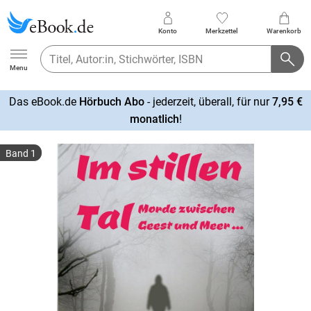
Konto
Merkzettel
Warenkorb
Ebook.de
Menu
Das eBook.de
Hörbuch Abo
- jederzeit, überall, für nur
7,95 €
mehr
monatlich
!
erfahren
Band 1