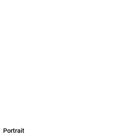
Größe (L/B/H)
190/120/21 mm
ISBN
9783943621334
Portrait