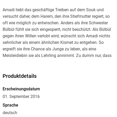
Amadi liebt das geschäftige Treiben auf dem Souk und
versucht daher, dem Harem, den ihre Stiefmutter regiert, so
oft wie möglich zu entwischen. Anders als ihre Schwester
Bülbül fühlt sie sich eingesperrt, nicht beschützt. Als Bülbül
gegen ihren Willen verlobt wird, wünscht sich Amadi nichts
sehnlicher als einem ähnlichen Kismet zu entgehen. So
ergreift sie ihre Chance als Junge zu leben, als eine
Meisterdiebin sie als Lehrling annimmt. Zu dumm nur, dass
sie und ihre Lehrmeisterin in Lebensgefahr geraten, als der
geheimnisvolle Auftrag eines Zauberers einen
schakalköpfigen Totengott und einen Assassinen auf sie
Produktdetails
aufmerksam werden lässt. Wer sie unbedingt tot sehen will
ist ein Geheimnis, das Amadi dringend lösen muss, wenn sie
Erscheinungsdatum
überleben will. Und jetzt, wo sie sich Hals über Kopf verliebt
01. September 2016
hat, will sie das unbedingt. Reichen ihre Fähigkeiten um sich
Sprache
zu retten . . . und vielleicht das ganze Kalifat?
deutsch
__________________________ Lesermeinung: Dieser Orient . . .