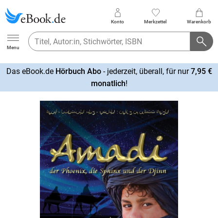
Konto
Merkzettel
Warenkorb
Ebook.de
Menu
Das eBook.de
Hörbuch Abo
- jederzeit, überall, für nur
7,95 €
mehr
monatlich
!
erfahren