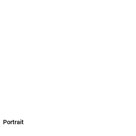
Produktart
EBOOK
Dateiformat
EPUB
ISBN
9783956810633
Portrait