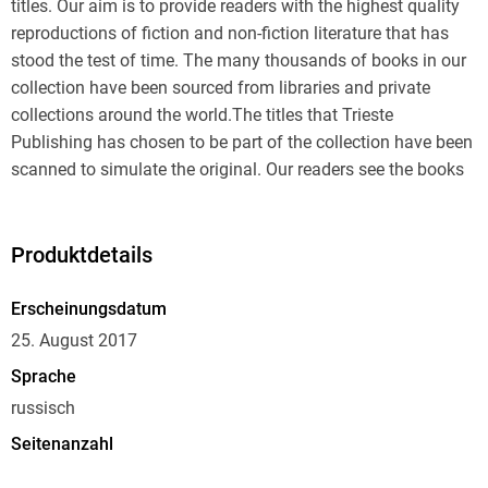
titles. Our aim is to provide readers with the highest quality
reproductions of fiction and non-fiction literature that has
stood the test of time. The many thousands of books in our
collection have been sourced from libraries and private
collections around the world.The titles that Trieste
Publishing has chosen to be part of the collection have been
scanned to simulate the original. Our readers see the books
the same way that their first readers did decades or a
hundred or more years ago. Books from that period are often
spoiled by imperfections that did not exist in the original.
Produktdetails
Imperfections could be in the form of blurred text,
photographs, or missing pages. It is highly unlikely that this
Erscheinungsdatum
would occur with one of our books. Our extensive quality
25. August 2017
control ensures that the readers of Trieste Publishing's books
Sprache
will be delighted with their purchase. Our staff has
russisch
thoroughly reviewed every page of all the books in the
collection, repairing, or if necessary, rejecting titles that are
Seitenanzahl
not of the highest quality. This process ensures that the
228