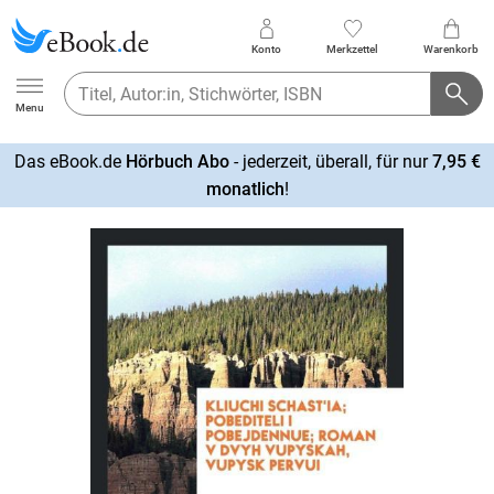
Konto
Merkzettel
Warenkorb
Ebook.de
Menu
Das eBook.de
Hörbuch Abo
- jederzeit, überall, für nur
7,95 €
mehr
monatlich
!
erfahren