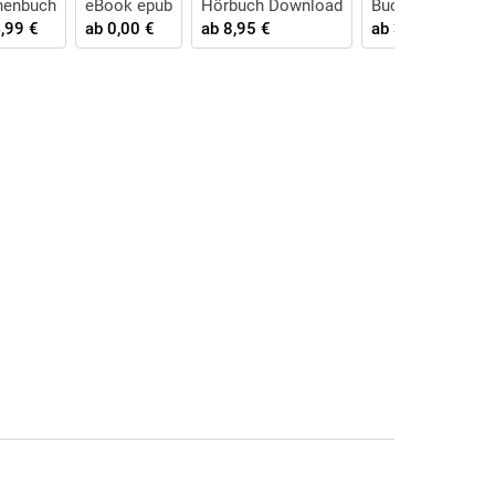
henbuch
eBook epub
Hörbuch Download
Buch (gebunden)
,99 €
ab
0,00 €
ab
8,95 €
ab
38,00 €