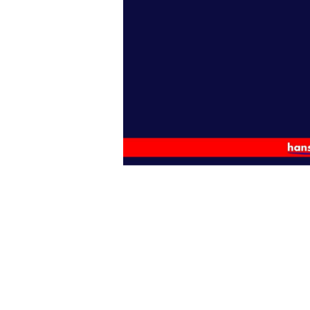
Wochenkalender
Romane &
Biografien
Fantasy
Kinder- und Jugendbücher
Krimis & Thriller
Ratgeber
Romane & Erzählungen