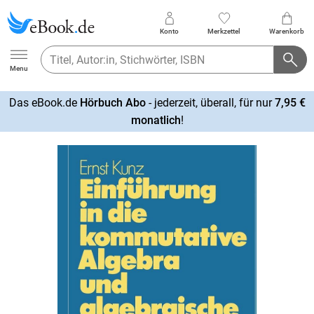
Konto
Merkzettel
Warenkorb
Ebook.de
Menu
Das eBook.de
Hörbuch Abo
- jederzeit, überall, für nur
7,95 €
mehr
monatlich
!
erfahren