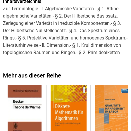
Inhaltsverzeichnis
Zur Terminologie.- I. Algebraische Varietäten.- § 1. Affine
algebraische Varietäten.- § 2. Der Hilbertsche Basissatz.
Zerlegung einer Varietät in irreduzible Komponenten.- § 3.
Der Hilbertsche Nullstellensatz.- § 4. Das Spektrum eines
Rings.- § 5. Projektive Varietäten und homogenes Spektrum.-
Literaturhinweise.- II. Dimension.- § 1. Krulldimension von
topologischen Räumen und Ringen.- § 2. Primidealketten
und ganze Ringerweiterungen.- § 3. Dimension affiner
Algebren und affiner algebraischer Varietäten.- § 4.
Dimension projektiver Varietäten.- Literaturhinweise.- III.
Mehr aus dieser Reihe
Reguläre und rationale Funktionen auf algebraischen
Varietäten. Lokalisation.- § 1. Einige Eigenschaften der
Zariski-Topologie.- § 2. Die Garbe der regulären Funktionen
auf einer algebraischen Varietät.- § 3. Quotientenringe und
Quotientenmoduln. Beispiele.- §4. Eigenschaften von
Quotientenringen und Quotientenmoduln.- § 5. Fasersumme
und Faserprodukt von Moduln. Verkleben von Moduln.-