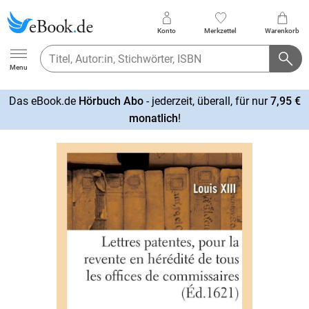
Konto
Merkzettel
Warenkorb
Ebook.de
Menu
Das eBook.de
Hörbuch Abo
- jederzeit, überall, für nur
7,95 €
mehr
monatlich
!
erfahren