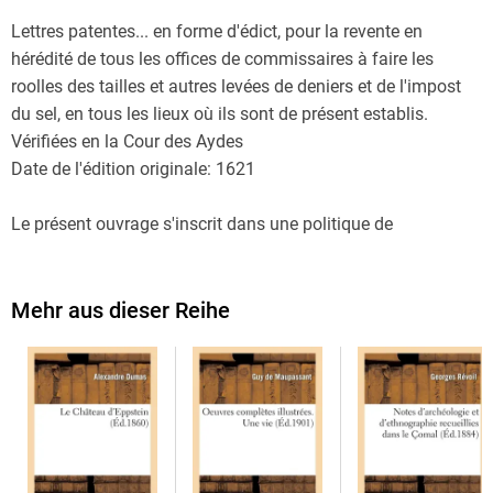
Lettres patentes... en forme d'édict, pour la revente en
hérédité de tous les offices de commissaires à faire les
roolles des tailles et autres levées de deniers et de l'impost
du sel, en tous les lieux où ils sont de présent establis.
Vérifiées en la Cour des Aydes
Date de l'édition originale: 1621
Le présent ouvrage s'inscrit dans une politique de
conservation patrimoniale des ouvrages de la littérature
Française mise en place avec la BNF.
HACHETTE LIVRE et la BNF proposent ainsi un catalogue de
Mehr aus dieser Reihe
titres indisponibles, la BNF ayant numérisé ces oeuvres et
HACHETTE LIVRE les imprimant à la demande.
Certains de ces ouvrages reflètent des courants de pensée
caractéristiques de leur époque, mais qui seraient
aujourd'hui jugés condamnables.
Ils n'en appartiennent pas moins à l'histoire des idées en