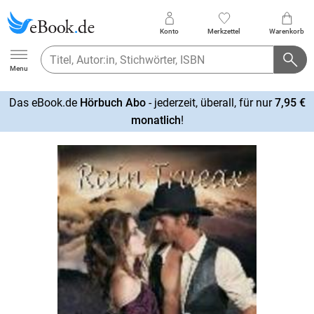
Konto
Merkzettel
Warenkorb
Ebook.de
Menu
Das eBook.de
Hörbuch Abo
- jederzeit, überall, für nur
7,95 €
mehr
monatlich
!
erfahren