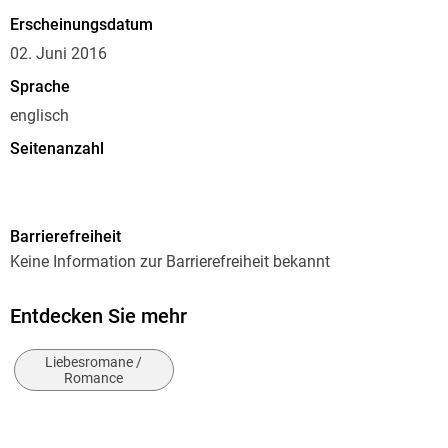
Erscheinungsdatum
02. Juni 2016
Sprache
englisch
Seitenanzahl
276
Reihe
Barrierefreiheit
Arizona Historicals
Keine Information zur Barrierefreiheit bekannt
Autor/Autorin
Rain Trueax
Entdecken Sie mehr
Verlag/Hersteller
Liebesromane /
Touchladybirdlucky Studios
Romance
Produktart
kartoniert