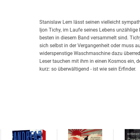
Stanislaw Lem lässt seinen vielleicht sympat
Ijon Tichy, im Laufe seines Lebens unzählige
besten in diesem Band versammelt sind. Tichy 
sich selbst in der Vergangenheit oder muss auc
widerspenstige Waschmaschine dazu überreden
Leser tauchen mit ihm in einen Kosmos ein, de
kurz: so überwältigend - ist wie sein Erfinder.
Inhaltsverzeichnis
Vorwort
Aus den Sterntagebüchern Ijon Tichys
Aus den Erinnerungen Ijon Tichys
Professor A. Donda
Die Anstalt des Doktor Vliperdius
Doktor Diagoras