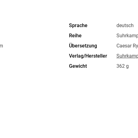
Sprache
deutsch
Reihe
Suhrkamp
em
Übersetzung
Caesar R
Verlag/Hersteller
Suhrkamp
Gewicht
362 g
ISBN
9783518
r. 44, 10119 Berlin,