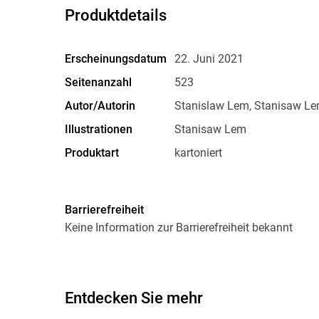
Produktdetails
Erscheinungsdatum
22. Juni 2021
Seitenanzahl
523
Autor/Autorin
Stanislaw Lem, Stanisaw L
Illustrationen
Stanisaw Lem
Produktart
kartoniert
Größe (L/B/H)
188/116/34 mm
Herstelleradresse
Suhrkamp Verlag GmbH, Torst
Barrierefreiheit
info@suhrkamp.de
Keine Information zur Barrierefreiheit bekannt
Entdecken Sie mehr