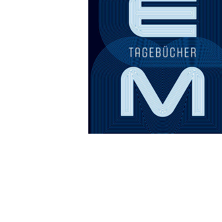
Wochenkalender
Romane &
Biografien
Fantasy
Kinder- und Jugendbücher
Krimis & Thriller
Ratgeber
Romane & Erzählungen