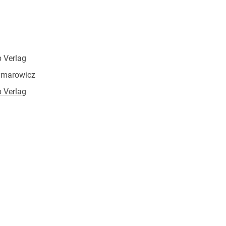
 Verlag
ymarowicz
 Verlag
471463