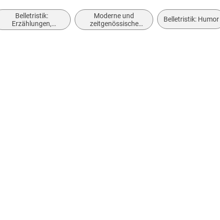
Belletristik:
Moderne und
Belletristik: Humor
Erzählungen,
zeitgenössische
Kurzgeschichten,
Belletristik: allgemein
Short Stories
und literarisch