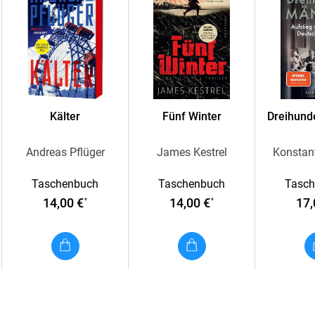
Retten wir den Kosmos (Offener Brief Ijon Tic
Vom Nutzen des Drachen
Kälter
Fünf Winter
Dreihund
Andreas Pflüger
James Kestrel
Konstant
Taschenbuch
Taschenbuch
Tasc
14,00 €
14,00 €
17,
*
*