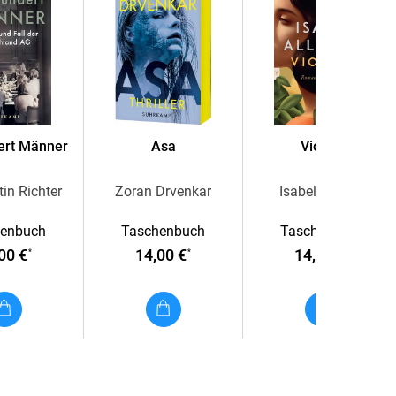
hys)
ert Männer
Asa
Violeta
in Richter
Zoran Drvenkar
Isabel Allende
henbuch
Taschenbuch
Taschenbuch
00 €
14,00 €
14,00 €
*
*
*