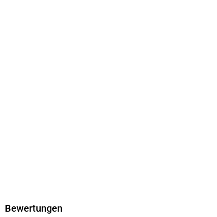
Dateiformat
EPUB
ISBN
9798201676308
Bewertungen