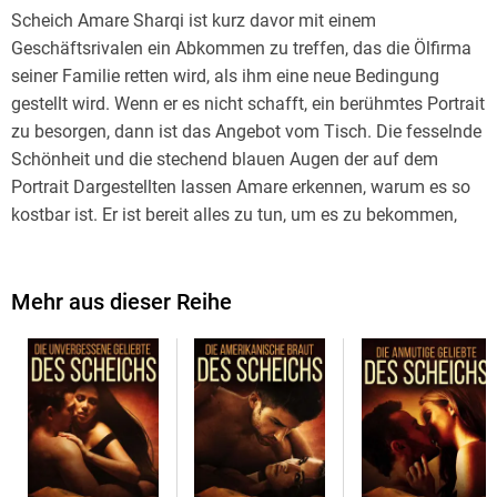
Scheich Amare Sharqi ist kurz davor mit einem
Geschäftsrivalen ein Abkommen zu treffen, das die Ölfirma
seiner Familie retten wird, als ihm eine neue Bedingung
gestellt wird. Wenn er es nicht schafft, ein berühmtes Portrait
zu besorgen, dann ist das Angebot vom Tisch. Die fesselnde
Schönheit und die stechend blauen Augen der auf dem
Portrait Dargestellten lassen Amare erkennen, warum es so
kostbar ist. Er ist bereit alles zu tun, um es zu bekommen,
aber als er die Besitzerin des Kunstwerkes trifft, stellt er
überrascht fest, dass es sich hierbei um die gleiche Frau
handelt, die auch im Gemälde dargestellt wurde… und sie
Mehr aus dieser Reihe
macht keinen Hehl daraus, dass es nicht zu Verkauf steht.
Es war nicht leicht mit einem hungernden Künstler als Vater
aufzuwachsen und seitdem er nicht mehr lebt, wurde Bree
Van Ludhis auf seinen Schulden sitzen gelassen. Als Erbin
seiner Werke wird Bree von ihrer Stiefmutter unter Druck
gesetzt diese zu verkaufen, damit sie die Hälfte des Geldes