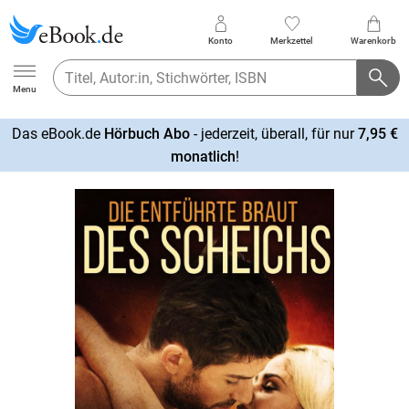
Konto
Merkzettel
Warenkorb
Ebook.de
Menu
Das eBook.de
Hörbuch Abo
- jederzeit, überall, für nur
7,95 €
mehr
monatlich
!
erfahren