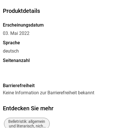
Produktdetails
Erscheinungsdatum
03. Mai 2022
Sprache
deutsch
Seitenanzahl
564
Autor/Autorin
Barrierefreiheit
Theodor Fontane
Keine Information zur Barrierefreiheit bekannt
Verlag/Hersteller
Outlook
Entdecken Sie mehr
Produktart
Belletristik: allgemein
gebunden
und literarisch, nicht