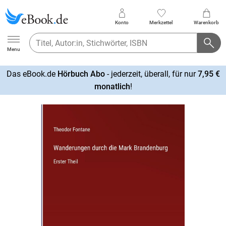
Konto
Merkzettel
Warenkorb
Ebook.de
Menu
Das eBook.de
Hörbuch Abo
- jederzeit, überall, für nur
7,95 €
mehr
monatlich
!
erfahren