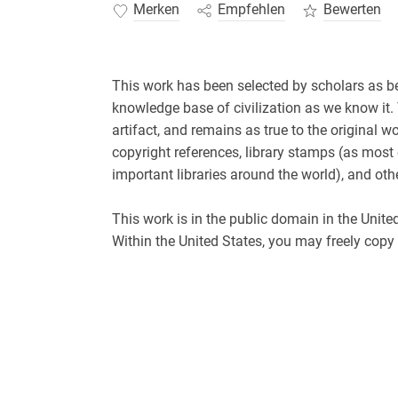
Merken
Empfehlen
Bewerten
This work has been selected by scholars as bei
knowledge base of civilization as we know it.
artifact, and remains as true to the original wo
copyright references, library stamps (as mos
important libraries around the world), and oth
This work is in the public domain in the Unite
Within the United States, you may freely copy a
corporate) has a copyright on the body of the
As a reproduction of a historical artifact, th
pictures, errant marks, etc. Scholars believe, 
be preserved, reproduced, and made generally 
support of the preservation process, and than
knowledge alive and relevant.