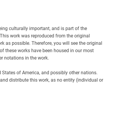
ng culturally important, and is part of the
 This work was reproduced from the original
rk as possible. Therefore, you will see the original
t of these works have been housed in our most
er notations in the work.
d States of America, and possibly other nations.
nd distribute this work, as no entity (individual or
 work.
is work may contain missing or blurred pages, poor
and we concur, that this work is important enough to
available to the public. We appreciate your
k you for being an important part of keeping this