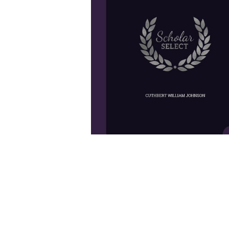
Wochenkalender
Romane &
Biografien
Fantasy
Kinder- und Jugendbücher
Krimis & Thriller
Ratgeber
Romane & Erzählungen