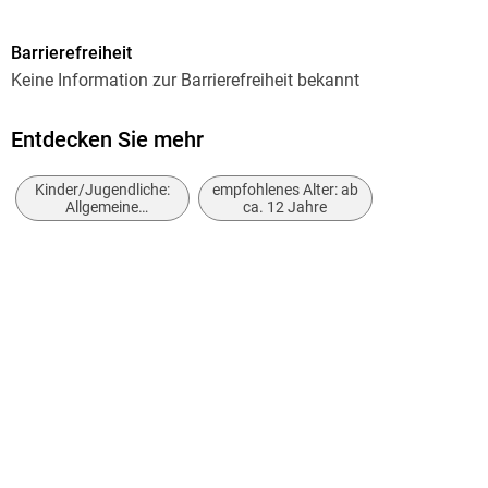
Autor/Autorin
Barrierefreiheit
Glenn Lewis
Keine Information zur Barrierefreiheit bekannt
Verlag/Hersteller
Lulu.com
Entdecken Sie mehr
Produktart
Kinder/Jugendliche:
empfohlenes Alter: ab
kartoniert
Allgemeine
ca. 12 Jahre
Interessen: Rätsel-
Gewicht
und Quizbücher
117 g
Größe (L/B/H)
229/152/4 mm
ISBN
9781365578366