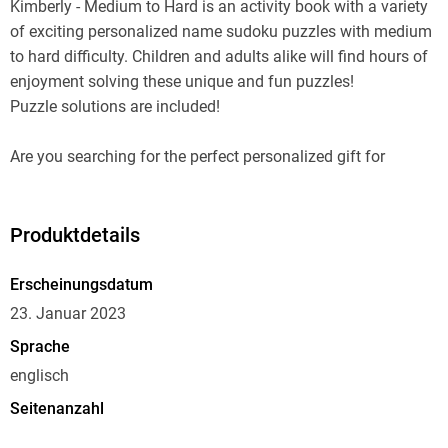
Kimberly - Medium to Hard is an activity book with a variety
of exciting personalized name sudoku puzzles with medium
to hard difficulty. Children and adults alike will find hours of
enjoyment solving these unique and fun puzzles!
Puzzle solutions are included!
Are you searching for the perfect personalized gift for
someone who enjoys puzzles? You found it!
This book contains 33 unique puzzles with varying
Produktdetails
complexity, incorporating the letters in the name "Kimberly".
What better way to surprise your friend, coworker, or loved
Erscheinungsdatum
one? Show them that you care by sending them their own
23. Januar 2023
personalized puzzle book today!
Sprache
englisch
Seitenanzahl
70