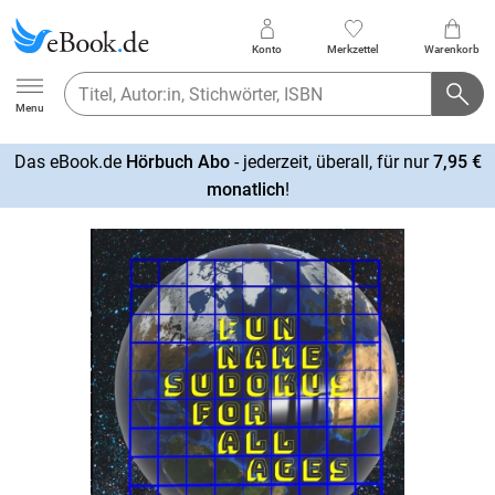
Konto
Merkzettel
Warenkorb
Ebook.de
Menu
Das eBook.de
Hörbuch Abo
- jederzeit, überall, für nur
7,95 €
mehr
monatlich
!
erfahren