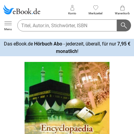
Konto
Merkzettel
Warenkorb
Ebook.de
Menu
Das eBook.de
Hörbuch Abo
- jederzeit, überall, für nur
7,95 €
mehr
monatlich
!
erfahren