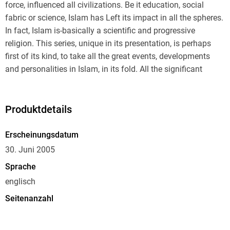
force, influenced all civilizations. Be it education, social
fabric or science, Islam has Left its impact in all the spheres.
In fact, Islam is-basically a scientific and progressive
religion. This series, unique in its presentation, is perhaps
first of its kind, to take all the great events, developments
and personalities in Islam, in its fold. All the significant
aspects have been covered in these volumes. This multi-
volume study is based on original(Holy Quran and
Traditions) and other authentic sources: Arabic, Persian and
Produktdetails
Urdu books and manuscripts. for further comprehenion and
comparative study, English books by Muslim scholars and
Erscheinungsdatum
as well as Western writers have also been consulted at
30. Juni 2005
length. The painstaking research and thorough study of
Sprache
thousands of pages by a team of scholars over a period of
englisch
time, has resulted in an authentic, comprehensive,
exhaustive, exclusive, gigantic and still interesting work,
Seitenanzahl
which is bound to fill a big vacuum in Islamic Studies. This
452
voluminous work is based on authentic sources and