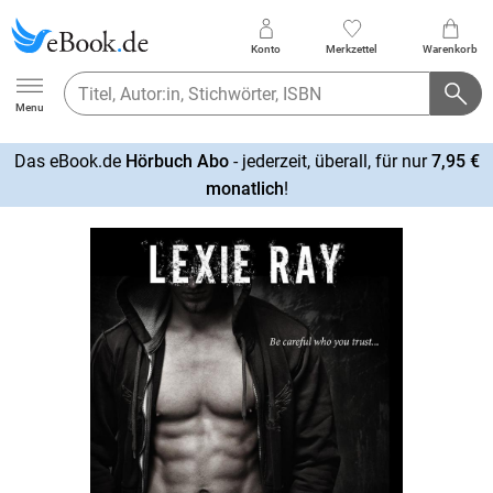
Konto
Merkzettel
Warenkorb
Ebook.de
Menu
Das eBook.de
Hörbuch Abo
- jederzeit, überall, für nur
7,95 €
mehr
monatlich
!
erfahren