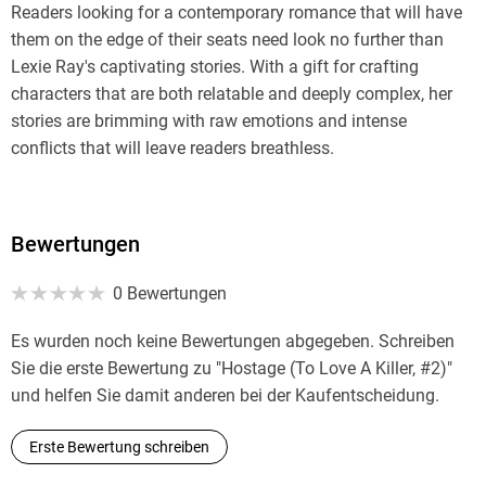
Readers looking for a contemporary romance that will have
them on the edge of their seats need look no further than
Lexie Ray's captivating stories. With a gift for crafting
characters that are both relatable and deeply complex, her
stories are brimming with raw emotions and intense
conflicts that will leave readers breathless.
For updates, subscribe here:
Bewertungen
Books2Read. com/LexieRay
0 Bewertungen
For business inquiries:
Es wurden noch keine Bewertungen abgegeben. Schreiben
Sie die erste Bewertung zu "Hostage (To Love A Killer, #2)"
und helfen Sie damit anderen bei der Kaufentscheidung.
LexieRayAuthor at Gmail dot com
Erste Bewertung schreiben