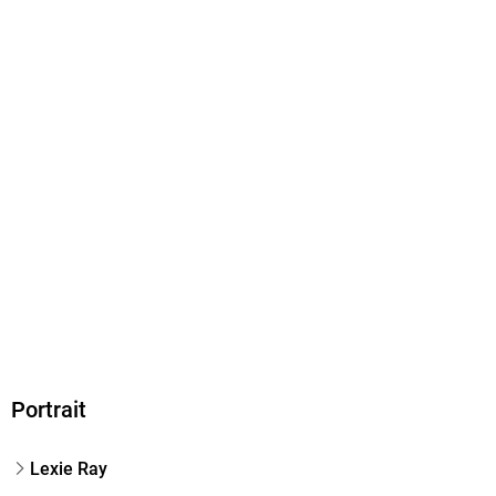
ISBN
9798223764014
Portrait
Lexie Ray