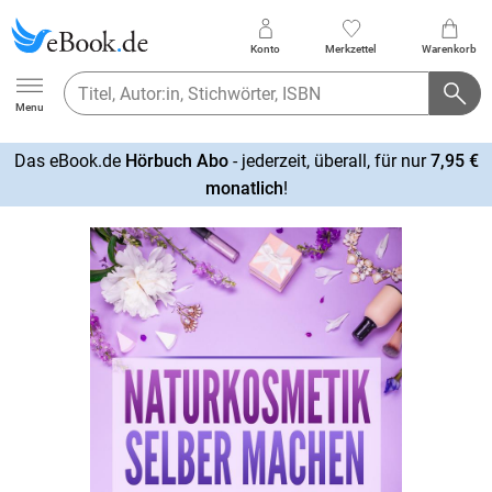
Konto
Merkzettel
Warenkorb
Ebook.de
Menu
Das eBook.de
Hörbuch Abo
- jederzeit, überall, für nur
7,95 €
mehr
monatlich
!
erfahren