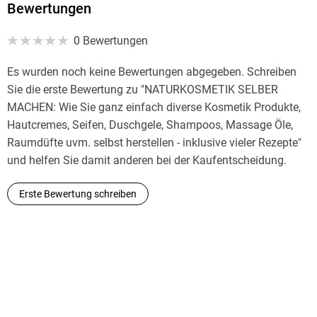
Bewertungen
- Geld sparen, indem Sie die Zutaten ganz einfach selber
0 Bewertungen
Es wurden noch keine Bewertungen abgegeben. Schreiben
Sie die erste Bewertung zu "NATURKOSMETIK SELBER
MACHEN: Wie Sie ganz einfach diverse Kosmetik Produkte,
Hautcremes, Seifen, Duschgele, Shampoos, Massage Öle,
Raumdüfte uvm. selbst herstellen - inklusive vieler Rezepte"
und helfen Sie damit anderen bei der Kaufentscheidung.
Schluss mit Chemie auf Ihrer Haut, belohnen Sie Ihren Körper
Erste Bewertung schreiben
nur noch mit natürlichen Produkten! Einfache DIYs, die nicht
nur Ihnen, sondern auch Ihrer Geldtasche und der Umwelt
guttun! Drücken Sie auf "Jetzt Kaufen" und bringen Sie noch
heute Ihre Haut auf ganz natürliche Weise wieder zum
Strahlen!