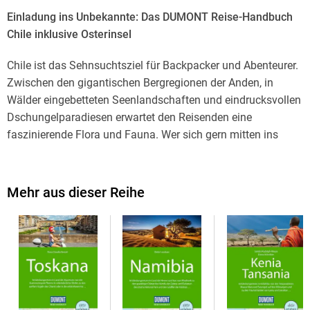
Einladung ins Unbekannte: Das DUMONT Reise-Handbuch
Chile inklusive Osterinsel
Chile ist das Sehnsuchtsziel für Backpacker und Abenteurer.
Zwischen den gigantischen Bergregionen der Anden, in
Wälder eingebetteten Seenlandschaften und eindrucksvollen
Dschungelparadiesen erwartet den Reisenden eine
faszinierende Flora und Fauna. Wer sich gern mitten ins
Getümmel stürzt, findet in der Andenrepublik eine lebhafte
Kulturszene und aufgeschlossene Einheimische. Mit dem
DUMONT Reise-Handbuch entdecken Sie die schönsten Orte
Mehr aus dieser Reihe
des Landes und lernen Chile ganz authentisch kennen.
Auf einen Blick: die sehenswertesten Ziele, die schönsten
Routen und ausgewählte Tipps der Autorin zu jeder
Region
Einfach planen mit allen wichtigen Infos zu Anreise,