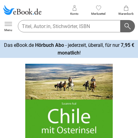
Konto
Merkzettel
Warenkorb
Ebook.de
Menu
Das eBook.de
Hörbuch Abo
- jederzeit, überall, für nur
7,95 €
mehr
monatlich
!
erfahren