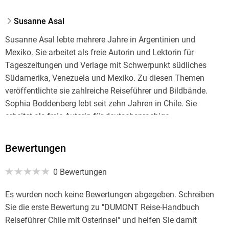
Susanne Asal
Susanne Asal lebte mehrere Jahre in Argentinien und
Mexiko. Sie arbeitet als freie Autorin und Lektorin für
Tageszeitungen und Verlage mit Schwerpunkt südliches
Südamerika, Venezuela und Mexiko. Zu diesen Themen
veröffentlichte sie zahlreiche Reiseführer und Bildbände.
Sophia Boddenberg lebt seit zehn Jahren in Chile. Sie
arbeitet als freie Autorin für deutschsprachige
Tageszeitungen, Onlinemedien und den öffentlich-
rechtlichen Rundfunk. Sie hat das lange, schmale Land von
Bewertungen
der Wüste im Norden bis zu den Gletschern im Süden bereist.
Am meisten fasziniert sie die Vielfalt der Natur und die
0 Bewertungen
Herzlichkeit der Menschen.
Es wurden noch keine Bewertungen abgegeben. Schreiben
Sie die erste Bewertung zu "DUMONT Reise-Handbuch
Reiseführer Chile mit Osterinsel" und helfen Sie damit