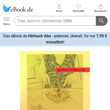
Konto
Merkzettel
Warenkorb
Ebook.de
Menu
Das eBook.de
Hörbuch Abo
- jederzeit, überall, für nur
7,95 €
mehr
monatlich
!
erfahren