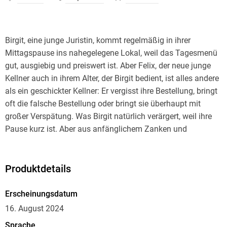
Birgit, eine junge Juristin, kommt regelmäßig in ihrer
Mittagspause ins nahegelegene Lokal, weil das Tagesmenü
gut, ausgiebig und preiswert ist. Aber Felix, der neue junge
Kellner auch in ihrem Alter, der Birgit bedient, ist alles andere
als ein geschickter Kellner: Er vergisst ihre Bestellung, bringt
oft die falsche Bestellung oder bringt sie überhaupt mit
großer Verspätung. Was Birgit natürlich verärgert, weil ihre
Pause kurz ist. Aber aus anfänglichem Zanken und
geladener Spannung entwickelt sich bald etwas
Unerwartetes. - Die zweite Kurzgeschichte von Klara Wimmer,
die die Handlung jetzt in Wien angesiedelt hat. Und zur
Produktdetails
Kurzgeschichte gibt es noch ein nettes Extra: die Liste der
österreichischen Kaffeespezialitäten, die man in einem
Erscheinungsdatum
16. August 2024
Sprache