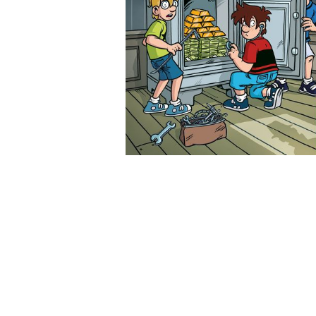
Wochenkalender
Romane &
Biografien
Fantasy
Kinder- und Jugendbücher
Krimis & Thriller
Ratgeber
Romane & Erzählungen