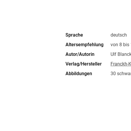
Sprache
deutsch
Altersempfehlung
von 8 bis
Autor/Autorin
Ulf Blanc
Verlag/Hersteller
Franckh-
Abbildungen
30 schwa
Größe (L/B/H)
146/210
Herstelleradresse
Franckh-K
70184 Stu