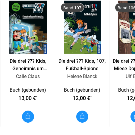
Band 107
Band 10
Die drei ??? Kids,
Die drei ??? Kids, 107,
Die drei ?
Geheimnis um
Fußball-Spione
Miese Do
CubeMax
Calle Claus
Helene Blanck
Ulf 
Buch (gebunden)
Buch (gebunden)
Buch (
13,00 €
12,00 €
12,
*
*