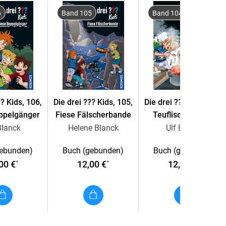
6
Band 105
Band 104
?? Kids, 106,
Die drei ??? Kids, 105,
Die drei ??? Kids, 104,
ppelgänger
Fiese Fälscherbande
Teuflische Küche
Blanck
Helene Blanck
Ulf Blanck
gebunden)
Buch (gebunden)
Buch (gebunden)
00 €
12,00 €
12,00 €
*
*
*