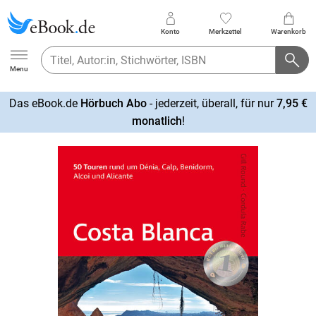
Konto
Merkzettel
Warenkorb
Ebook.de
Menu
Das eBook.de
Hörbuch Abo
- jederzeit, überall, für nur
7,95 €
mehr
monatlich
!
erfahren