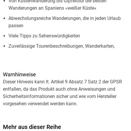
Von Küstenwanderung bis Gipfeltour die besten
Wanderungen an Spaniens »weißer Küste«
Abwechslungsreiche Wanderungen, die in jeden Urlaub
passen
Viele Tipps zu Sehenswürdigkeiten
Zuverlässige Tourenbeschreibungen, Wanderkarten,
Höhenprofile und geprüfte GPS-Tracks zum Download
Die Costa Blanca vereint die schönsten Gegensätze:
Warnhinweise
Traumhafte Strände, majestätische Gipfel und grüne
Dieser Hinweis kann lt. Artikel 9 Absatz 7 Satz 2 der GPSR
Gartenlandschaften machen die Urlaubsregion in Spanien in
entfallen, da das Produkt auch ohne Anweisungen und
der Provinz Alicante einzigartig. Dank des milden Klimas lädt
Sicherheitsinformationen sicher und wie vom Hersteller
die »weiße Küste« lädt fast ganzjährig zu herrlichen
vorgesehen verwendet werden kann.
Wanderungen ein. Der Rother Wanderführer Costa Blanca
präsentiert 50 sorgfältig ausgewählte Wanderungen rund um
Dénia, Calp, Benidorm, Alcoi und Alicante. Ob Wanderungen
Mehr aus dieser Reihe