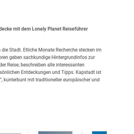
decke mit dem Lonely Planet Reiseführer
 die Stadt. Etliche Monate Recherche stecken im
utoren geben sachkundige Hintergrundinfos zur
 der Reise, beschreiben alle interessanten
rsönlichen Entdeckungen und Tipps. Kapstadt ist
, kunterbunt mit traditioneller europäischer und
chen Einflüssen. Jede Mahlzeit ein Fest - für
r jede Gelegenheit. Ob Backpacker,
t dem Lonely Planet im Rucksack sind Sie bestens
 Welt!
eines Reiseziels und plane deine perfekte Reise
en Karten.