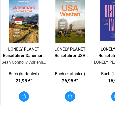
Reiseziele:
Entdecke einzigartige Erlebniss
Hintergründe und Empfehlungen.
Praktisches:
Die wichtigsten Informationen 
übersichtlich zusammengefasst.
Storybook:
Tauche mit unseren Reportagen t
Seele deines Reiseziels.
LONELY PLANET
LONELY PLANET
LONEL
Reiseführer Dänemark
Reiseführer USA
Reisefüh
& die Färöer
Westen
Planet Be
Sean Connolly, Adrienne Murray Nielsen, Thomas OMalley, Mark Elliott
2
Buch (kartoniert)
Buch (kartoniert)
Buch (k
21,95 €
26,95 €
16,
*
*