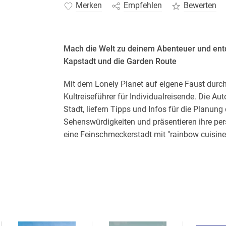
Merken
Empfehlen
Bewerten
Mach die Welt zu deinem Abenteuer und ent
Kapstadt und die Garden Route
Mit dem Lonely Planet auf eigene Faust durch
Kultreiseführer für Individualreisende. Die A
Stadt, liefern Tipps und Infos für die Planung
Sehenswürdigkeiten und präsentieren ihre pe
eine Feinschmeckerstadt mit "rainbow cuisine"
afrikanischer Küche und indischen und malaiis
jeden Geschmack, für jeden Geldbeutel und fü
Pauschalreisender oder 5-Sterne-Tourist - mi
gerüstet. Willkommen am schönsten Ende der
Reiseplanung:
Erkunde die tollsten Ecken d
mithilfe unserer Reiserouten und detailliert