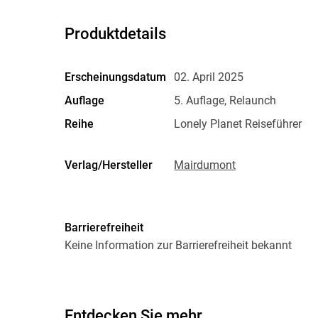
Produktdetails
Erscheinungsdatum
02. April 2025
Auflage
5. Auflage, Relaunch
Reihe
Lonely Planet Reiseführer
Verlag/Hersteller
Mairdumont
Abbildungen
181 Abbildungen
Größe (L/B/H)
195/126/18 mm
Barrierefreiheit
Herstelleradresse
MAIRDUMONT GmbH und Co.KG
Keine Information zur Barrierefreiheit bekannt
Ostfildern, info@mairdumon
Entdecken Sie mehr