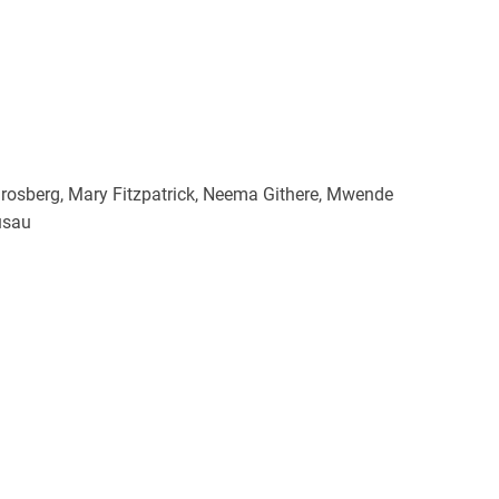
rosberg, Mary Fitzpatrick, Neema Githere, Mwende
usau
012029