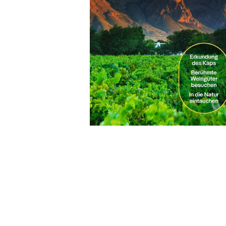
Wochenkalender
Romane &
Biografien
Fantasy
Kinder- und Jugendbücher
Krimis & Thriller
Ratgeber
Romane & Erzählungen