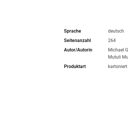
Sprache
deutsch
Seitenanzahl
264
Autor/Autorin
Michael G
Mutuli M
Produktart
kartoniert
Gewicht
364 g
ISBN
9783575
, Marco Polo Str. 1, 73760
t.com