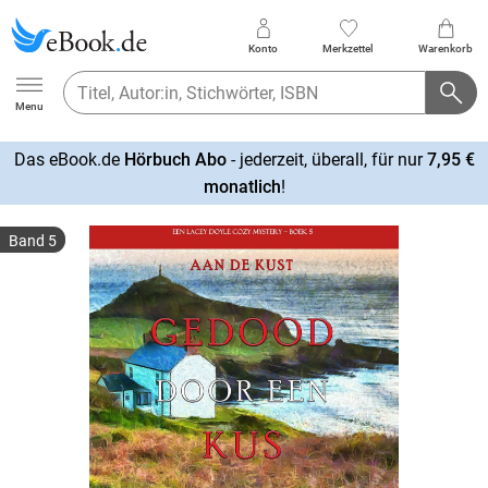
Konto
Merkzettel
Warenkorb
Ebook.de
Menu
Das eBook.de
Hörbuch Abo
- jederzeit, überall, für nur
7,95 €
mehr
monatlich
!
erfahren
Band 5