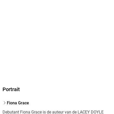
Verlag/Hersteller
Independent Author
Family Sharing
Ja
Produktart
MP3 format
Dateiformat
MP3
Audioinhalt
Hörbuch
GTIN
9798341583306
Portrait
Fiona Grace
Debutant Fiona Grace is de auteur van de LACEY DOYLE