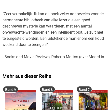
"Zeer vermakelijk. Ik kan dit boek zeker aanbevelen voor de
permanente bibliotheek van elke lezer die een goed
geschreven mysterie kan waarderen, met een aantal
onverwachte wendingen en een intelligent plot. Je zult niet
teleurgesteld worden. Een uitstekende manier om een koud
--Books and Movie Reviews, Roberto Mattos (over Moord in
Mehr aus dieser Reihe
GEDOOD DOOR EEN KUS (EEN LACEY DOYLE COZY
Band 9
Band 8
Band 7
MYSTERY BOEK 5) is boek vijf in een charmante nieuwe
cozy mysterie serie die begint met MOORD IN HET
LANDHUIS (Boek #1), een #1 Bestseller met meer dan 100