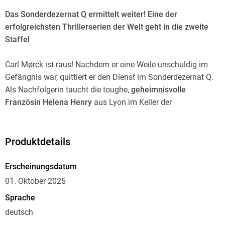
Das Sonderdezernat Q ermittelt weiter! Eine der
erfolgreichsten Thrillerserien der Welt geht in die zweite
Staffel
Carl Mørck ist raus! Nachdem er eine Weile unschuldig im
Gefängnis war, quittiert er den Dienst im Sonderdezernat Q.
Als Nachfolgerin taucht die toughe,
geheimnisvolle
Französin Helena Henry
aus Lyon im Keller der
Kopenhagener Polizei auf und legt die Füße auf Carls Tisch.
Rose hasst die neue Kollegin vom ersten Augenblick an,
Assad ist einigermaßen verwirrt von dieser faszinierenden
Produktdetails
Frau. Dass Helena ein dunkles Geheimnis mit sich
herumträgt, macht es nicht leichter, ihr als neuer Kollegin zu
Erscheinungsdatum
trauen.
Doch eine grausame Mordserie lässt keinen Raum
01. Oktober 2025
für solche Überlegungen.
Das Team muss handeln, und
Sprache
zwar schnell, denn das Motiv des Mörders liegt weit zurück
deutsch
in der Vergangenheit. Und es ist stark.
Doch ausgerechnet