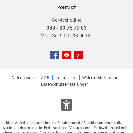
einer werden), während der Hauptfall wie immer in dem
KONTAKT
Band selbst aufgeklärt wurde.
Servicehotline
089 - 30 75 79 03
Fazit
Mo. - Sa. 9.00 - 18.00 Uhr
"Tote Seelen singen nicht" ist für mich ein solider
Übergangsband, der Figuren neu verortet und erzählerisch
die Weichen stellt. Kein Pageturner, kein Spitzentitel der
Reihe, aber ein Buch für alle Q-Universum- Liebhaber:innen.
Daher auch empfehlenswert für alle, die dem Team seit
Datenschutz
AGB
Impressum
Widerrufsbelehrung
Jahren folgen und bereit sind für die "zweite Staffel", aus
Datenschutzeinstellungen
meiner Sicht weniger geeignet für Neueinsteiger:innen oder
Leser:innen, die hohe Spannung erwarten.
Diese Artikel unterliegen nicht der Preisbindung, die Preisbindung dieser Artikel
2
wurde aufgehoben oder der Preis wurde vom Verlag gesenkt. Die jeweils zutreffende
Alternative wird Ihnen auf der Artikelseite dargestellt. Angaben zu Preissenkungen