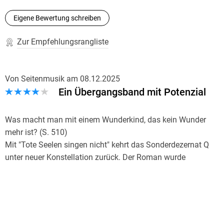
Eigene Bewertung schreiben
Zur Empfehlungsrangliste
Von Seitenmusik
am
08.12.2025
Ein Übergangsband mit Potenzial
Was macht man mit einem Wunderkind, das kein Wunder
mehr ist? (S. 510)
Mit "Tote Seelen singen nicht" kehrt das Sonderdezernat Q
unter neuer Konstellation zurück. Der Roman wurde
(erstmals) nicht allein von Jussi Adler-Olsen geschrieben,
sondern gemeinsam mit Stine Bolther und Line Holm.
Übersetzt wurde er von Friederike Buchinger und ist im
Oktober 2025 im Penguin Verlag erschienen. Im Mittelpunkt
steht ein neuer Fall, der das Team in die Vergangenheit eines