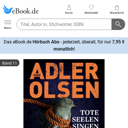
Konto
Merkzettel
Warenkorb
Ebook.de
Menu
Das eBook.de
Hörbuch Abo
- jederzeit, überall, für nur
7,95 €
mehr
monatlich
!
erfahren
Band 11