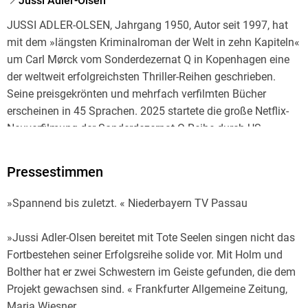
Jussi Adler-Olsen
JUSSI ADLER-OLSEN, Jahrgang 1950, Autor seit 1997, hat
mit dem »längsten Kriminalroman der Welt in zehn Kapiteln«
um Carl Mørck vom Sonderdezernat Q in Kopenhagen eine
der weltweit erfolgreichsten Thriller-Reihen geschrieben.
Seine preisgekrönten und mehrfach verfilmten Bücher
erscheinen in 45 Sprachen. 2025 startete die große Netflix-
Neuverfilmung der Sonderdezernat-Q-Reihe durch US-
Regisseur und Produzent Scott Frank. Für die lang ersehnte
Fortsetzung der Bestsellerreihe hat Jussi Adler-Olsen sich
Pressestimmen
mit den Kriminalexpertinnen Line Holm und Stine Bolther
professionelle weibliche Verstärkung ins Boot geholt. STINE
»Spannend bis zuletzt. « Niederbayern TV Passau
BOLTHER, Jahrgang 1976, ist Journalistin, Autorin, Podcast-
und TV-Moderatorin und arbeitet seit über 25 Jahren als
»Jussi Adler-Olsen bereitet mit Tote Seelen singen nicht das
Gerichts- und Kriminalreporterin. Sie hat zahlreiche Bücher
Fortbestehen seiner Erfolgsreihe solide vor. Mit Holm und
über wahre Verbrechen geschrieben. Gemeinsam mit Line
Bolther hat er zwei Schwestern im Geiste gefunden, die dem
Holm veröffentlicht sie auch die international erfolgreiche
Projekt gewachsen sind. « Frankfurter Allgemeine Zeitung,
Thriller-Reihe um Kriminalhistorikerin Maria Just. Jussi
Maria Wiesner