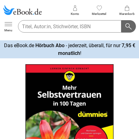
Konto
Merkzettel
Warenkorb
Ebook.de
Menu
Das eBook.de
Hörbuch Abo
- jederzeit, überall, für nur
7,95 €
mehr
monatlich
!
erfahren