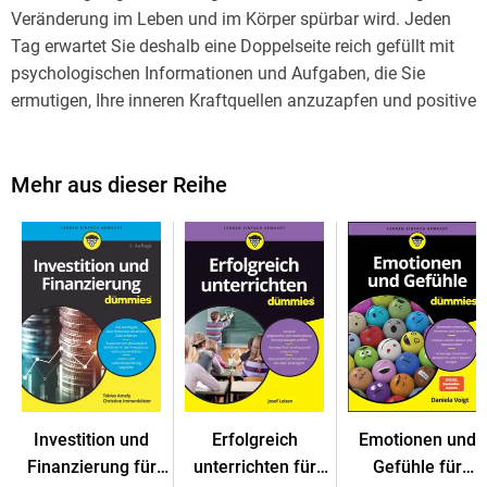
Veränderung im Leben und im Körper spürbar wird. Jeden
Tag erwartet Sie deshalb eine Doppelseite reich gefüllt mit
psychologischen Informationen und Aufgaben, die Sie
ermutigen, Ihre inneren Kraftquellen anzuzapfen und positive
Veränderung in Ihr Leben bringen. Machen Sie sich mit
diesem Übungsbuch auf den Weg, wagen Sie die 100-Tage-
Challenge und werden Sie Tag für Tag ein bisschen
Mehr aus dieser Reihe
selbstbewusster.
Inhaltsverzeichnis
Einleitung 19
In 100 Tagen ... 25
Teil I: Aufwachen und Erkennen 29
Teil II: Mut fassen und Grenzen sprengen 75
Teil III: Innere Stärke aufbauen 123
Investition und
Erfolgreich
Emotionen und
Teil IV: Haltung zeigen und das Selbstbild formen 169
Finanzierung für
unterrichten für
Gefühle für
Teil V: Selbstbewusst leben und handeln 219