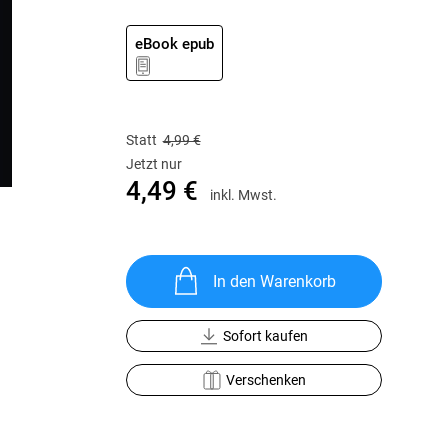
Krimis & Thriller
 Erzählungen
Ratgeber
eBook epub
Romane & Erzählungen
Statt
4,99 €
Jetzt nur
4,49 €
inkl. Mwst.
In den Warenkorb
Sofort kaufen
Verschenken