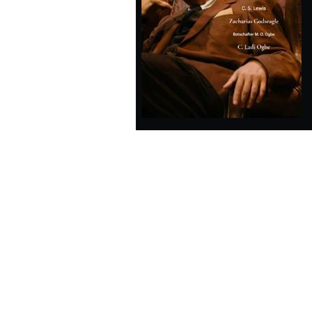
Wochenkalender
Romane &
Biografien
Fantasy
Kinder- und Jugendbücher
Krimis & Thriller
Ratgeber
Romane & Erzählungen