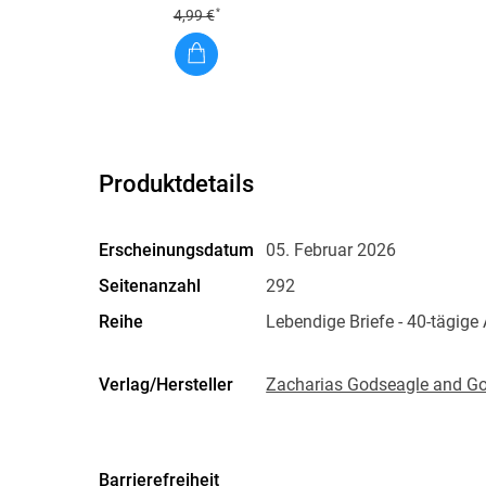
*
4,99 €
Produktdetails
Erscheinungsdatum
05. Februar 2026
Seitenanzahl
292
Reihe
Lebendige Briefe - 40-tägige
Verlag/Hersteller
Zacharias Godseagle and G
Produktart
EBOOK
ISBN
9798295611049
Barrierefreiheit