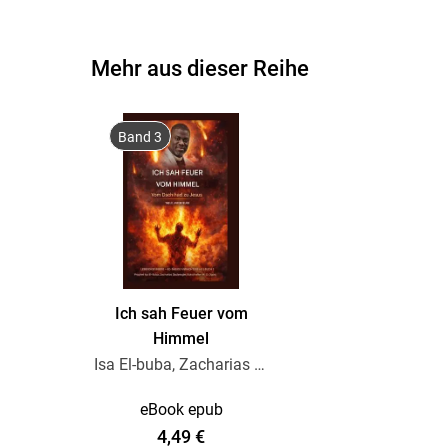
Mehr aus dieser Reihe
Band 3
Ich sah Feuer vom
Himmel
Isa El-buba, Zacharias Godseagle, Ambassador Monday O. Ogbe
eBook epub
4,49 €