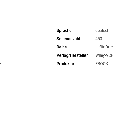
Sprache
deutsch
Seitenanzahl
453
Reihe
... für D
Verlag/Hersteller
Wiley-VC
z
Produktart
EBOOK
ISBN
9783527