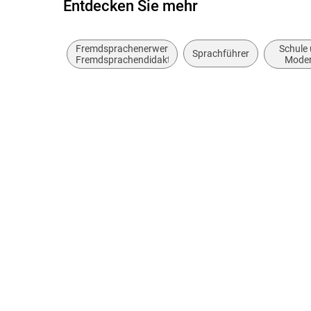
Entdecken Sie mehr
Fremdsprachenerwerb,
Schule 
Sprachführer
Fremdsprachendidaktik
Moder
Mutter- 
Sp
Fremdsp