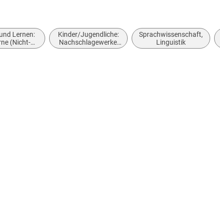
und Lernen:
Kinder/Jugendliche:
Sprachwissenschaft,
ne (Nicht-
Nachschlagewerke:
Linguistik
oder Zweit-)
Lehrbücher
rachen:
Zweitspracherwerb
rachenerwerb