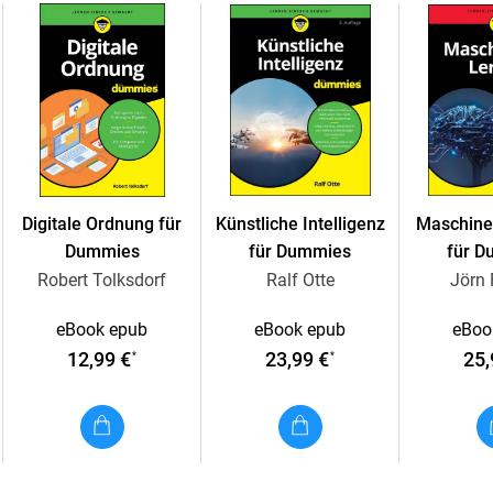
Welche Wörter Sie nicht verwechseln sollte
Wie Sie das Französische richtig aussprec
Digitale Ordnung für
Künstliche Intelligenz
Maschine
Dummies
für Dummies
für 
Robert Tolksdorf
Ralf Otte
Jörn 
eBook epub
eBook epub
eBoo
12,99 €
23,99 €
25,
*
*