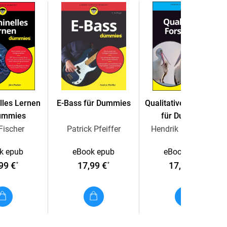
n
hen
lles Lernen
E-Bass für Dummies
Qualitative Forschung
Dummies
für Dummies
Fischer
Patrick Pfeiffer
Hendrik Godbersen
k epub
eBook epub
eBook epub
99 €
17,99 €
17,99 €
*
*
*