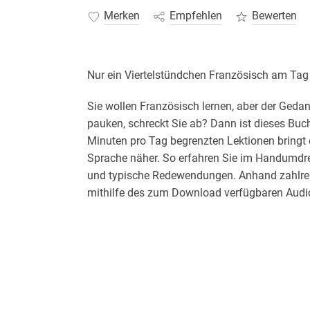
Merken
Empfehlen
Bewerten
Nur ein Viertelstündchen Französisch am Tag
Sie wollen Französisch lernen, aber der Ged
pauken, schreckt Sie ab? Dann ist dieses Buch
Minuten pro Tag begrenzten Lektionen bringt 
Sprache näher. So erfahren Sie im Handumdr
und typische Redewendungen. Anhand zahlrei
mithilfe des zum Download verfügbaren Audi
drei Monaten beherrschen Sie die Grundlagen 
Sie erfahren
Wie Sie in jeder Situation die richtigen Wor
Mit welchen Redewendungen Sie brillieren