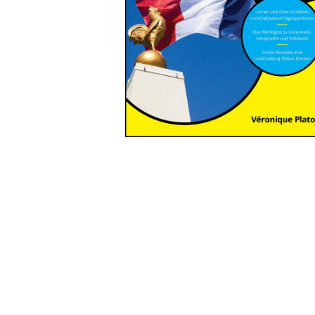
Wochenkalender
Romane &
Biografien
Fantasy
Kinder- und Jugendbücher
Krimis & Thriller
Ratgeber
Romane & Erzählungen