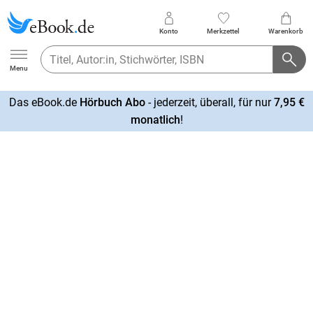
Konto
Merkzettel
Warenkorb
Ebook.de
Menu
Das eBook.de
Hörbuch Abo
- jederzeit, überall, für nur
7,95 €
mehr
monatlich
!
erfahren