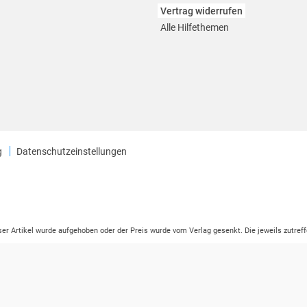
Vertrag widerrufen
Alle Hilfethemen
g
Datenschutzeinstellungen
eser Artikel wurde aufgehoben oder der Preis wurde vom Verlag gesenkt. Die jeweils zutreff
ter der Leseprobe übermittelt werden.
tikelseite dargestellten Datums vom Verlag angehoben.
ng (UVP) des Herstellers.