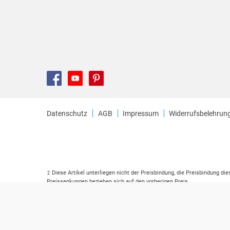
Datenschutz
AGB
Impressum
Widerrufsbelehrun
Diese Artikel unterliegen nicht der Preisbindung, die Preisbindung di
2
Preissenkungen beziehen sich auf den vorherigen Preis.
Durch Öffnen der Leseprobe willigen Sie ein, dass Daten an den Anbie
3
Der gebundene Preis dieses Artikels wird nach Ablauf des auf der Ar
4
Der Preisvergleich bezieht sich auf die unverbindliche Preisempfehlu
5