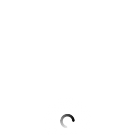
Krimis & Thriller
 Erzählungen
Ratgeber
Romane & Erzählungen