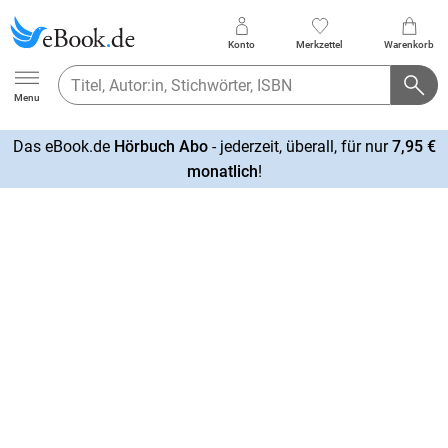
Konto
Merkzettel
Warenkorb
Ebook.de
Menu
Das eBook.de
Hörbuch Abo
- jederzeit, überall, für nur
7,95 €
mehr
monatlich
!
erfahren