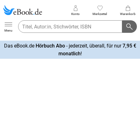
Konto
Merkzettel
Warenkorb
Ebook.de
Menu
Das eBook.de
Hörbuch Abo
- jederzeit, überall, für nur
7,95 €
mehr
monatlich
!
erfahren