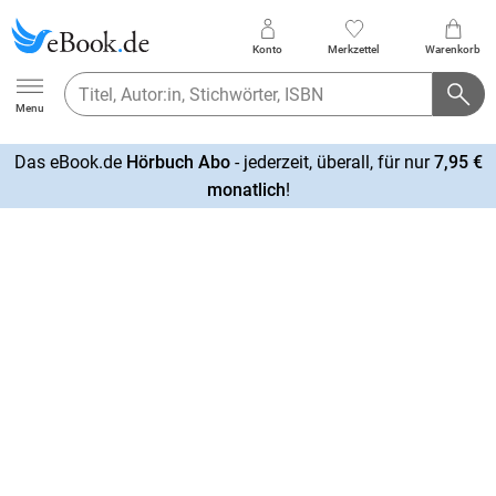
Konto
Merkzettel
Warenkorb
Ebook.de
Menu
Das eBook.de
Hörbuch Abo
- jederzeit, überall, für nur
7,95 €
mehr
monatlich
!
erfahren