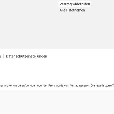
Vertrag widerrufen
Alle Hilfethemen
g
Datenschutzeinstellungen
eser Artikel wurde aufgehoben oder der Preis wurde vom Verlag gesenkt. Die jeweils zutreff
ter der Leseprobe übermittelt werden.
tikelseite dargestellten Datums vom Verlag angehoben.
ng (UVP) des Herstellers.