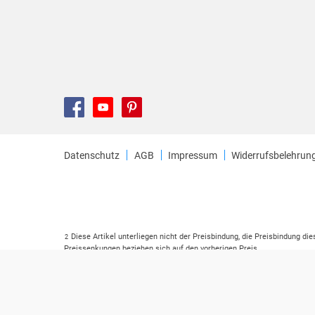
Datenschutz
AGB
Impressum
Widerrufsbelehrun
Diese Artikel unterliegen nicht der Preisbindung, die Preisbindung di
2
Preissenkungen beziehen sich auf den vorherigen Preis.
Durch Öffnen der Leseprobe willigen Sie ein, dass Daten an den Anbie
3
Der gebundene Preis dieses Artikels wird nach Ablauf des auf der Ar
4
Der Preisvergleich bezieht sich auf die unverbindliche Preisempfehlu
5