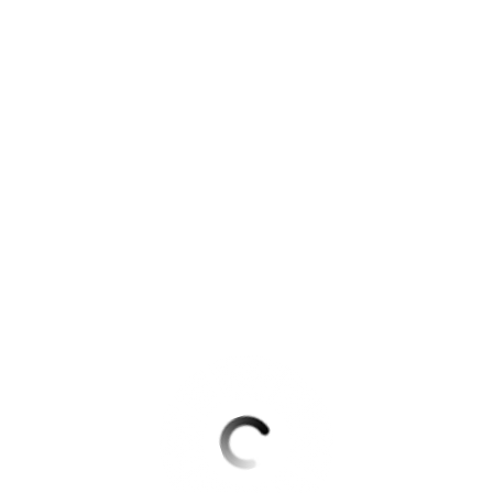
Krimis & Thriller
 Erzählungen
Ratgeber
Romane & Erzählungen