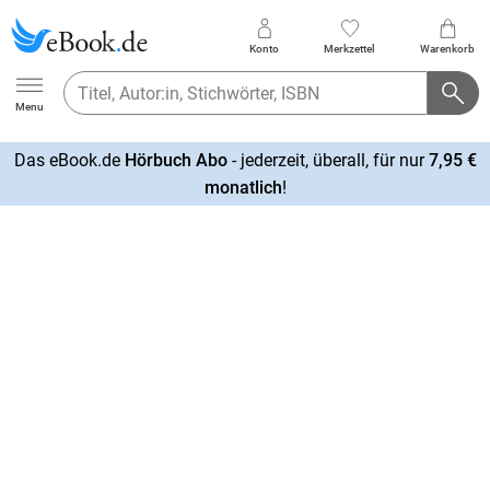
Konto
Merkzettel
Warenkorb
Ebook.de
Menu
Das eBook.de
Hörbuch Abo
- jederzeit, überall, für nur
7,95 €
mehr
monatlich
!
erfahren