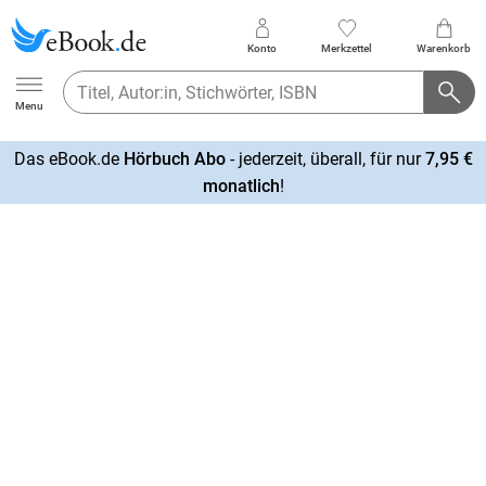
Konto
Merkzettel
Warenkorb
Ebook.de
Menu
Das eBook.de
Hörbuch Abo
- jederzeit, überall, für nur
7,95 €
mehr
monatlich
!
erfahren