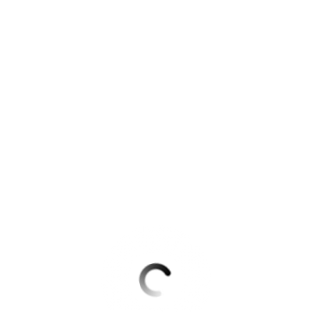
Krimis & Thriller
 Erzählungen
Ratgeber
Romane & Erzählungen