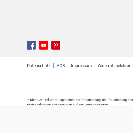
Datenschutz
AGB
Impressum
Widerrufsbelehrun
Diese Artikel unterliegen nicht der Preisbindung, die Preisbindung di
2
Preissenkungen beziehen sich auf den vorherigen Preis.
Durch Öffnen der Leseprobe willigen Sie ein, dass Daten an den Anbie
3
Der gebundene Preis dieses Artikels wird nach Ablauf des auf der Ar
4
Der Preisvergleich bezieht sich auf die unverbindliche Preisempfehlu
5