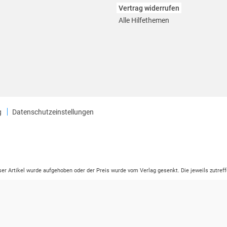
Vertrag widerrufen
Alle Hilfethemen
g
Datenschutzeinstellungen
eser Artikel wurde aufgehoben oder der Preis wurde vom Verlag gesenkt. Die jeweils zutreff
ter der Leseprobe übermittelt werden.
tikelseite dargestellten Datums vom Verlag angehoben.
ng (UVP) des Herstellers.