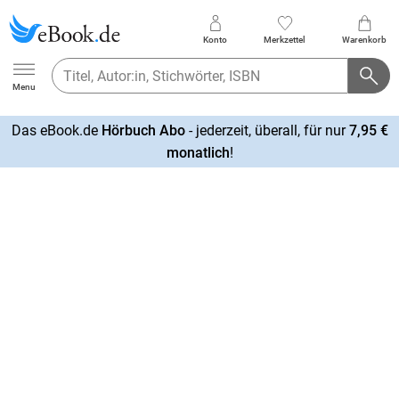
Konto
Merkzettel
Warenkorb
Ebook.de
Menu
Das eBook.de
Hörbuch Abo
- jederzeit, überall, für nur
7,95 €
mehr
monatlich
!
erfahren