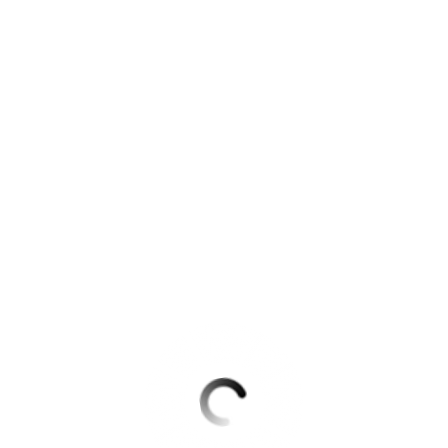
Krimis & Thriller
 Erzählungen
Ratgeber
Romane & Erzählungen