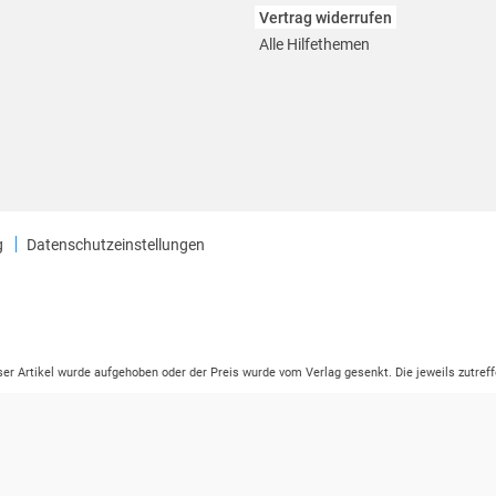
Vertrag widerrufen
Alle Hilfethemen
g
Datenschutzeinstellungen
eser Artikel wurde aufgehoben oder der Preis wurde vom Verlag gesenkt. Die jeweils zutreff
ter der Leseprobe übermittelt werden.
tikelseite dargestellten Datums vom Verlag angehoben.
ng (UVP) des Herstellers.