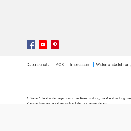
Datenschutz
AGB
Impressum
Widerrufsbelehrun
Diese Artikel unterliegen nicht der Preisbindung, die Preisbindung di
2
Preissenkungen beziehen sich auf den vorherigen Preis.
Durch Öffnen der Leseprobe willigen Sie ein, dass Daten an den Anbie
3
Der gebundene Preis dieses Artikels wird nach Ablauf des auf der Ar
4
Der Preisvergleich bezieht sich auf die unverbindliche Preisempfehlu
5