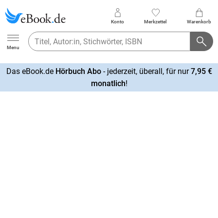
Konto
Merkzettel
Warenkorb
Ebook.de
Menu
Das eBook.de
Hörbuch Abo
- jederzeit, überall, für nur
7,95 €
mehr
monatlich
!
erfahren