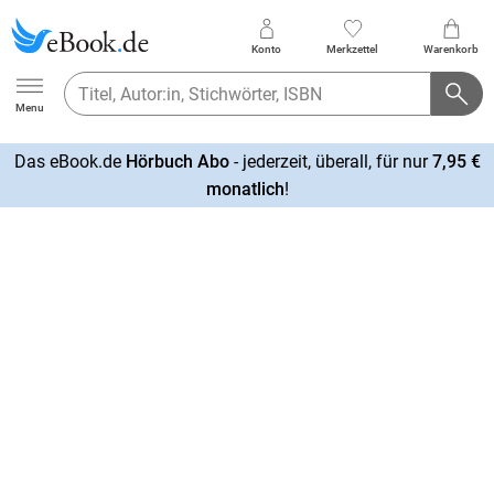
Konto
Merkzettel
Warenkorb
Ebook.de
Menu
Das eBook.de
Hörbuch Abo
- jederzeit, überall, für nur
7,95 €
mehr
monatlich
!
erfahren