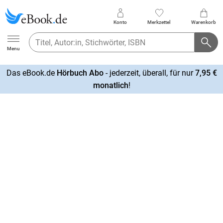
Konto
Merkzettel
Warenkorb
Ebook.de
Menu
Das eBook.de
Hörbuch Abo
- jederzeit, überall, für nur
7,95 €
mehr
monatlich
!
erfahren