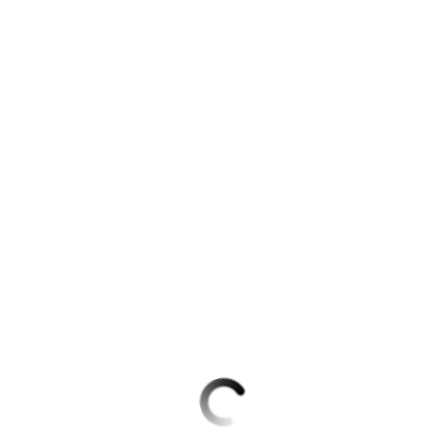
Krimis & Thriller
 Erzählungen
Ratgeber
Romane & Erzählungen