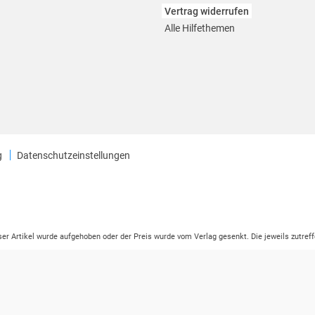
Vertrag widerrufen
Alle Hilfethemen
g
Datenschutzeinstellungen
eser Artikel wurde aufgehoben oder der Preis wurde vom Verlag gesenkt. Die jeweils zutreff
ter der Leseprobe übermittelt werden.
tikelseite dargestellten Datums vom Verlag angehoben.
ng (UVP) des Herstellers.