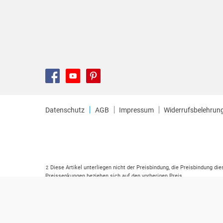
Datenschutz
AGB
Impressum
Widerrufsbelehrun
Diese Artikel unterliegen nicht der Preisbindung, die Preisbindung di
2
Preissenkungen beziehen sich auf den vorherigen Preis.
Durch Öffnen der Leseprobe willigen Sie ein, dass Daten an den Anbie
3
Der gebundene Preis dieses Artikels wird nach Ablauf des auf der Ar
4
Der Preisvergleich bezieht sich auf die unverbindliche Preisempfehlu
5