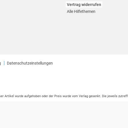
Vertrag widerrufen
Alle Hilfethemen
g
Datenschutzeinstellungen
eser Artikel wurde aufgehoben oder der Preis wurde vom Verlag gesenkt. Die jeweils zutreff
ter der Leseprobe übermittelt werden.
tikelseite dargestellten Datums vom Verlag angehoben.
ng (UVP) des Herstellers.