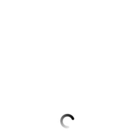
Krimis & Thriller
 Erzählungen
Ratgeber
Romane & Erzählungen