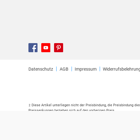
Datenschutz
AGB
Impressum
Widerrufsbelehrun
Diese Artikel unterliegen nicht der Preisbindung, die Preisbindung di
2
Preissenkungen beziehen sich auf den vorherigen Preis.
Durch Öffnen der Leseprobe willigen Sie ein, dass Daten an den Anbie
3
Der gebundene Preis dieses Artikels wird nach Ablauf des auf der Ar
4
Der Preisvergleich bezieht sich auf die unverbindliche Preisempfehlu
5