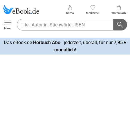
Konto
Merkzettel
Warenkorb
Ebook.de
Menu
Das eBook.de
Hörbuch Abo
- jederzeit, überall, für nur
7,95 €
mehr
monatlich
!
erfahren