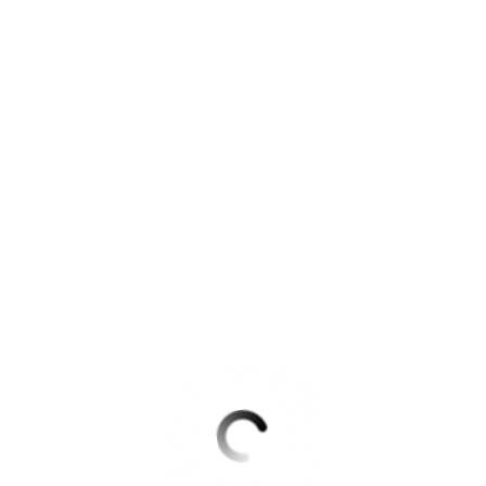
Krimis & Thriller
 Erzählungen
Ratgeber
Romane & Erzählungen