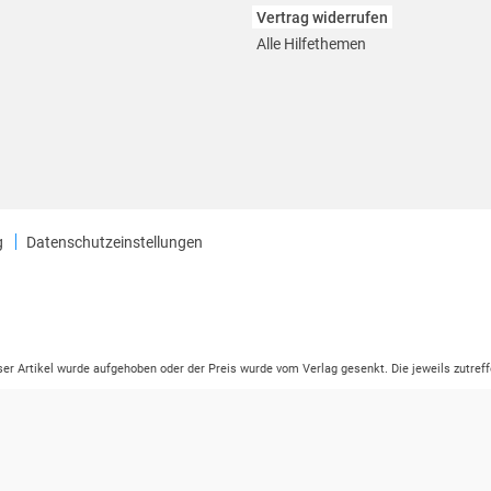
Vertrag widerrufen
Alle Hilfethemen
g
Datenschutzeinstellungen
eser Artikel wurde aufgehoben oder der Preis wurde vom Verlag gesenkt. Die jeweils zutreff
ter der Leseprobe übermittelt werden.
tikelseite dargestellten Datums vom Verlag angehoben.
ng (UVP) des Herstellers.