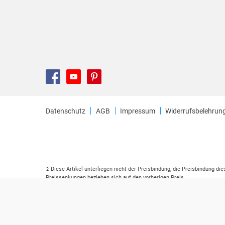
Datenschutz
AGB
Impressum
Widerrufsbelehrun
Diese Artikel unterliegen nicht der Preisbindung, die Preisbindung di
2
Preissenkungen beziehen sich auf den vorherigen Preis.
Durch Öffnen der Leseprobe willigen Sie ein, dass Daten an den Anbie
3
Der gebundene Preis dieses Artikels wird nach Ablauf des auf der Ar
4
Der Preisvergleich bezieht sich auf die unverbindliche Preisempfehlu
5