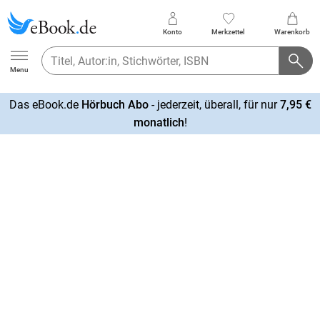
Konto
Merkzettel
Warenkorb
Ebook.de
Menu
Das eBook.de
Hörbuch Abo
- jederzeit, überall, für nur
7,95 €
mehr
monatlich
!
erfahren