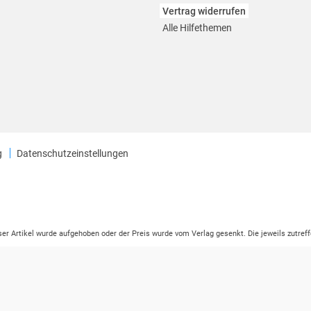
Vertrag widerrufen
Alle Hilfethemen
g
Datenschutzeinstellungen
eser Artikel wurde aufgehoben oder der Preis wurde vom Verlag gesenkt. Die jeweils zutreff
ter der Leseprobe übermittelt werden.
tikelseite dargestellten Datums vom Verlag angehoben.
ng (UVP) des Herstellers.