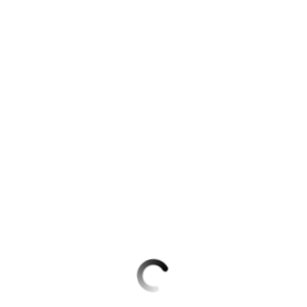
Krimis & Thriller
 Erzählungen
Ratgeber
Romane & Erzählungen