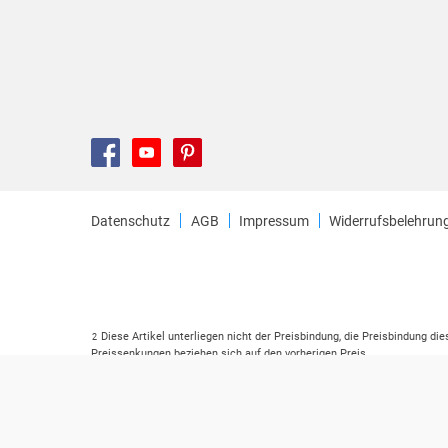
Datenschutz
AGB
Impressum
Widerrufsbelehrun
Diese Artikel unterliegen nicht der Preisbindung, die Preisbindung di
2
Preissenkungen beziehen sich auf den vorherigen Preis.
Durch Öffnen der Leseprobe willigen Sie ein, dass Daten an den Anbie
3
Der gebundene Preis dieses Artikels wird nach Ablauf des auf der Ar
4
Der Preisvergleich bezieht sich auf die unverbindliche Preisempfehlu
5